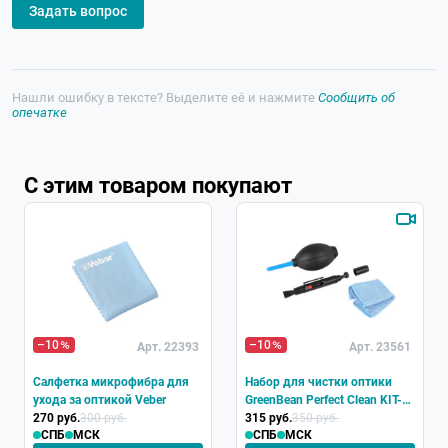
Задать вопрос
Нашли ошибку в тексте? Выделите её и нажмите
Сообщить об
опечатке
С этим товаром покупают
–10
–10
Арт. 22393
Арт. 23561
Салфетка микрофибра для
Набор для чистки оптики
ухода за оптикой Veber
GreenBean Perfect Clean KIT-
270 руб.
300 руб.
01
315 руб.
350 руб.
СПБ
МСК
СПБ
МСК