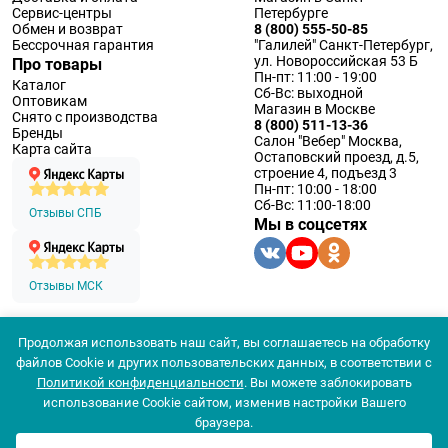
Сервис-центры
Петербурге
Обмен и возврат
8 (800) 555-50-85
Бессрочная гарантия
"Галилей" Санкт-Петербург,
ул. Новороссийская 53 Б
Про товары
Пн-пт: 11:00 - 19:00
Каталог
Сб-Вс: выходной
Оптовикам
Магазин в Москве
Снято с производства
8 (800) 511-13-36
Бренды
Салон "Вебер" Москва,
Карта сайта
Остаповский проезд, д.5,
строение 4, подъезд 3
Пн-пт: 10:00 - 18:00
Сб-Вс: 11:00-18:00
Отзывы СПБ
Мы в соцсетях
Отзывы МСК
Продолжая использовать наш сайт, вы соглашаетесь на обработку
© 1994 — 2026 ООО «Наблюдательные приборы»
файлов Cookie и других пользовательских данных, в соответствии с
Политика конфеденциальности
Политикой конфиденциальности
. Вы можете заблокировать
Согласие на обработку персональных данных
Согласие использования
использование Cookie сайтом, изменив настройки Вашего
браузера.