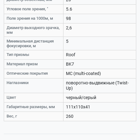
Угловое поле зрения, ˚
5.6
Поле зрения на 1000м, м
98
Диаметр выходного зрачка,
2,6
мм
Минимальная дистанция
5
фокусировки, м
Тип призмы
Roof
Материал призм
BK7
Оптические покрытия
MC (multi-coated)
Наглазники
поворотно-выдвижные (Twist-
Up)
Цвет
черный/серый
Габаритные размеры, мм
111х110х41
Вес, г
260