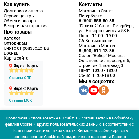
Как купить
Контакты
Доставка и оплата
Магазин в Санкт-
Сервис-центры
Петербурге
Обмен и возврат
8 (800) 555-50-85
Бессрочная гарантия
"Галилей" Санкт-Петербург,
ул. Новороссийская 53 Б
Про товары
Пн-пт: 11:00 - 19:00
Каталог
Сб-Вс: выходной
Оптовикам
Магазин в Москве
Снято с производства
8 (800) 511-13-36
Бренды
Салон "Вебер" Москва,
Карта сайта
Остаповский проезд, д.5,
строение 4, подъезд 3
Пн-пт: 10:00 - 18:00
Сб-Вс: 11:00-18:00
Отзывы СПБ
Мы в соцсетях
Отзывы МСК
Продолжая использовать наш сайт, вы соглашаетесь на обработку
© 1994 — 2026 ООО «Наблюдательные приборы»
файлов Cookie и других пользовательских данных, в соответствии с
Политика конфеденциальности
Политикой конфиденциальности
. Вы можете заблокировать
Согласие на обработку персональных данных
Согласие использования
использование Cookie сайтом, изменив настройки Вашего