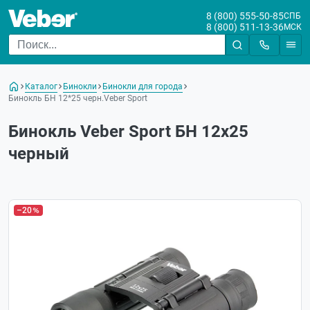
8 (800) 555-50-85
СПБ
8 (800) 511-13-36
МСК
Каталог
Бинокли
Бинокли для города
Бинокль БН 12*25 черн.Veber Sport
Бинокль Veber Sport БН 12x25
черный
–20