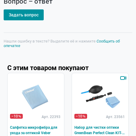
Вопрос – ответ
Задать вопрос
Нашли ошибку в тексте? Выделите её и нажмите
Сообщить об
опечатке
С этим товаром покупают
–10
–10
Арт. 22393
Арт. 23561
Салфетка микрофибра для
Набор для чистки оптики
ухода за оптикой Veber
GreenBean Perfect Clean KIT-