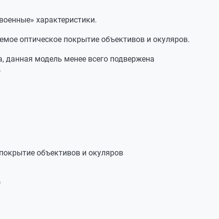
военные» характеристики.
04.12.2025
емое оптическое покрытие объективов и окуляров.
измы на твердую четверку. Достаточно четкая
, данная модель менее всего подвержена
х. Удобно держать в руках, наблюдать.
.
е ловит и бликует не сильно.
ругие модификации Veber Classic
04.12.2025
покрытие объективов и окуляров
)
03.12.2025