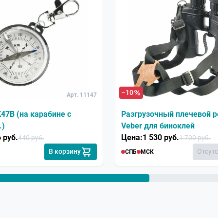
31.08.2022
 продукции.
–10
Арт. 11147
47В (на карабине с
Разгрузочный плечевой 
.)
Veber для биноклей
 руб.
Цена:
1 530 руб.
440 руб.
1 700 руб.
В корзину
Отсут
СПБ
МСК