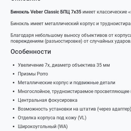
Оставить отзыв
Увеличение
7х
Бинокль Veber Classic БПЦ 7*35 VL
Задать вопрос
Сумка-кейс полужесткая
Zoom
нет
Бинокль Veber Classic БПЦ 7x35
имеет классические «
Михаил
Защитные крышки окуляров и объективов
Диаметр объектива
35 мм
Бинокль имеет металлический корпус и трудноистира
Ткань для протирки оптики
Минимальная дистанция
5 м
Достоинства:
Хорошее качество оптики, линзы и пр
Благодаря небольшому выносу объективов от корпуса
фокусировки
Шейный ремень
картинка не только при ярком свете, но и в сумерка
повреждениям (разъюстировке) от случайных ударов
Диаметр выходного
Руководство по эксплуатации
5 мм
Просветление реально работает - и "зайцев" почти н
зрачка
Особенности
Недостатки:
Угловое поле зрения
8°
Увеличение 7х, диаметр объектива 35 мм
Линейное поле зрения
140 м
В этой цене конкурентов практически нет, только д
Призмы Porro
(на расстоянии 1000 м)
Металлические корпус и подвижные детали
Служба поддержки
Диапазон рабочих
от -12 до +45° C
температур
Многослойное, трудноистираемое просветляющее 
Благодарим за подробный отзыв.
Цвет
черный
Центральная фокусировка
Материал корпуса
алюминиевый сплав
Возможность установки на штатив (через адаптер
Отделка корпуса под кожу (VL)
Материал отделки
Пользователь
искусственная кожа
корпуса
Широкоугольный (WA)