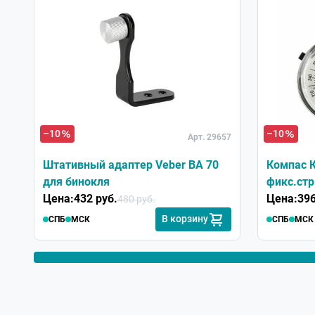
Служба поддержки
Добрый день. Благодарим за отзыв по нашей
–10
–10
Арт. 29657
Штативный адаптер Veber BA 70
Компас К
для бинокля
фикс.стр
Цена:
432 руб.
Цена:
396
480 руб.
В корзину
СПБ
МСК
СПБ
МСК