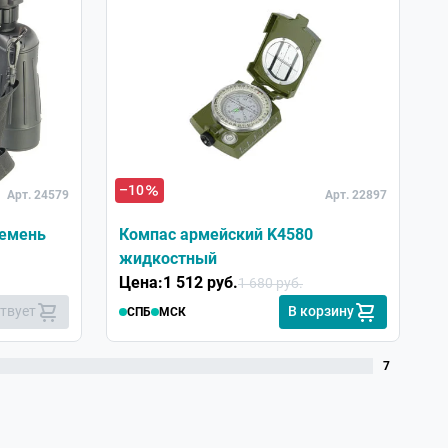
–10
–
Арт. 24579
Арт. 22897
ремень
Компас армейский K4580
С
жидкостный
з
Цена:
1 512 руб.
Ц
1 680 руб.
ствует
В корзину
СПБ
МСК
7