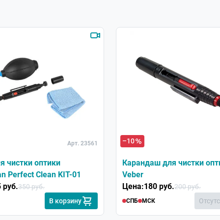
Хит
–10
Арт. 23561
я чистки оптики
Карандаш для чистки опт
n Perfect Clean KIT-01
Veber
 руб.
Цена:
180 руб.
350 руб.
200 руб.
В корзину
Отсут
СПБ
МСК