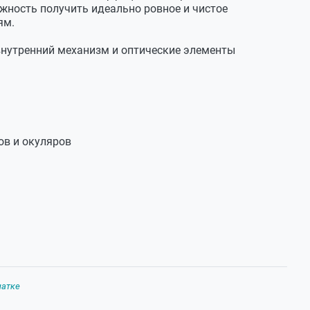
ожность получить идеально ровное и чистое
ям.
нутренний механизм и оптические элементы
в и окуляров
чатке