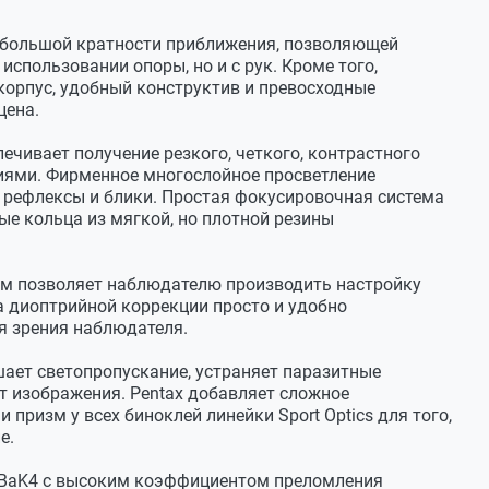
и большой кратности приближения, позволяющей
спользовании опоры, но и с рук. Кроме того,
орпус, удобный конструктив и превосходные
цена.
чивает получение резкого, четкого, контрастного
ями. Фирменное многослойное просветление
 рефлексы и блики. Простая фокусировочная система
ые кольца из мягкой, но плотной резины
м позволяет наблюдателю производить настройку
 диоптрийной коррекции просто и удобно
я зрения наблюдателя.
ает светопропускание, устраняет паразитные
т изображения. Pentax добавляет сложное
призм у всех биноклей линейки Sport Optics для того,
е.
 BaK4 с высоким коэффициентом преломления