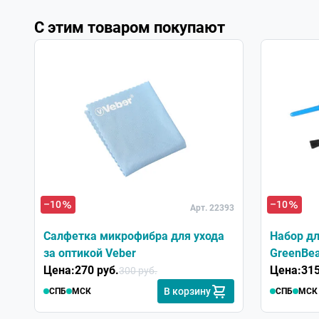
С этим товаром покупают
–10
–10
Арт. 22393
Салфетка микрофибра для ухода
Набор дл
за оптикой Veber
GreenBea
Цена:
270 руб.
Цена:
315
300 руб.
В корзину
СПБ
МСК
СПБ
МСК