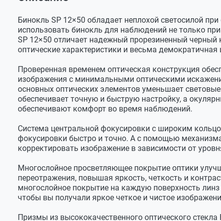
Оставить отзыв
Призма
Porro
Чехол
Задать вопрос
Бинокль
Фокусировка
Центральная
Бинокль SP 12×50 обладает неплохой светосилой пр
использовать бинокль для наблюдений не только при и
Крышки объективов
Увеличение, крат
12
SP 12×50 отличает надежный прорезиненный черный к
Крышки окуляров
оптические характеристики и весьма демократичная 
Диаметр объектива, мм
50
Ткань для протирки оптики
Линейное поле зрения (на
98
Проверенная временем оптическая конструкция обеспе
Ремешок
расстоянии 1000 м), м
изображения с минимальными оптическими искажени
основных оптических элементов уменьшает световые
Инструкция и гарантийный талон
Минимальное расстояние
9
обеспечивает точную и быструю настройку, а окулярн
фокусировки, м
обеспечивают комфорт во время наблюдений.
Диаметр выходного
4.2
зрачка, мм
Система центральной фокусировки с широким кольцо
фокусировки быстро и точно. А с помощью механизма
Относительная яркость
17.4
корректировать изображение в зависимости от уровн
Вынесенная окулярная
11
точка, мм
Многослойное просветляющее покрытие оптики улучш
переотражения, повышая яркость, четкость и контрас
Фактор сумерек
24.5
многослойное покрытие на каждую поверхность линз и 
чтобы вы получали яркое четкое и чистое изображени
Габаритные размеры, мм
196x166x56
Вес, г
900
Призмы из высококачественного оптического стекла