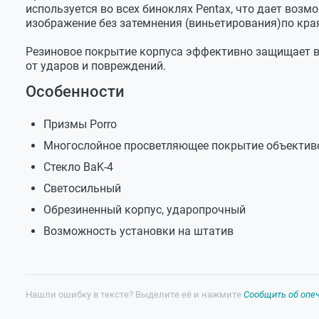
используется во всех биноклях Pentax, что дает возм
Диапазон диоптрийной
±3
изображение без затемнения (виньетирования)по кра
регулировки, Д
Резиновое покрытие корпуса эффективно защищает в
Регулировка расстояний
58-71
между центрами
от ударов и повреждений.
окуляров, мм
Особенности
Призмы Porro
Многослойное просветляющее покрытие объективо
Стекло
BaK-4
Светосильный
Обрезиненный корпус, ударопрочный
Возможность установки на штатив
Нашли ошибку в тексте? Выделите её и нажмите
Сообщить об опе