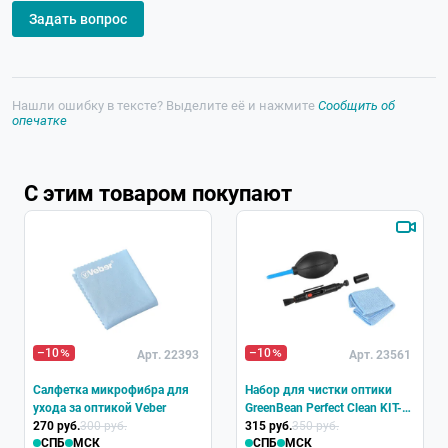
Задать вопрос
Нашли ошибку в тексте? Выделите её и нажмите
Сообщить об
опечатке
С этим товаром покупают
–10
–10
Арт. 22393
Арт. 23561
Салфетка микрофибра для
Набор для чистки оптики
ухода за оптикой Veber
GreenBean Perfect Clean KIT-
270 руб.
300 руб.
01
315 руб.
350 руб.
СПБ
МСК
СПБ
МСК