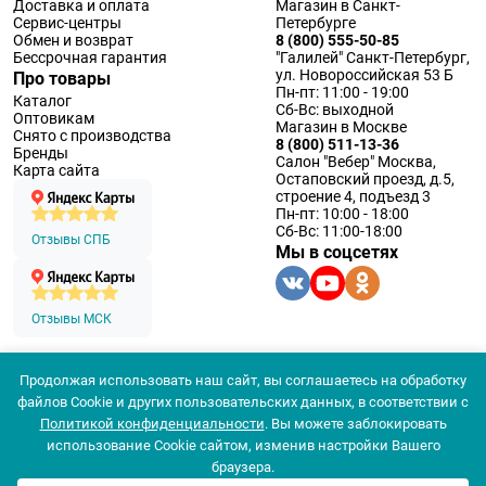
Доставка и оплата
Магазин в Санкт-
Сервис-центры
Петербурге
Обмен и возврат
8 (800) 555-50-85
Бессрочная гарантия
"Галилей" Санкт-Петербург,
ул. Новороссийская 53 Б
Про товары
Пн-пт: 11:00 - 19:00
Каталог
Сб-Вс: выходной
Оптовикам
Магазин в Москве
Снято с производства
8 (800) 511-13-36
Бренды
Салон "Вебер" Москва,
Карта сайта
Остаповский проезд, д.5,
строение 4, подъезд 3
Пн-пт: 10:00 - 18:00
Сб-Вс: 11:00-18:00
Отзывы СПБ
Мы в соцсетях
Отзывы МСК
Продолжая использовать наш сайт, вы соглашаетесь на обработку
© 1994 — 2026 ООО «Наблюдательные приборы»
файлов Cookie и других пользовательских данных, в соответствии с
Политика конфеденциальности
Политикой конфиденциальности
. Вы можете заблокировать
Согласие на обработку персональных данных
Согласие использования
использование Cookie сайтом, изменив настройки Вашего
браузера.