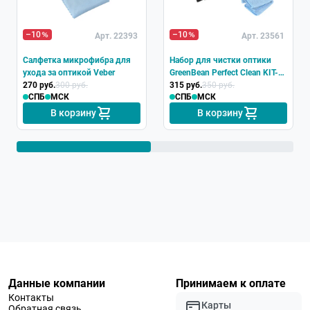
–10
–10
Арт. 22393
Арт. 23561
Салфетка микрофибра для
Набор для чистки оптики
ухода за оптикой Veber
GreenBean Perfect Clean KIT-
270 руб.
300 руб.
01
315 руб.
350 руб.
СПБ
МСК
СПБ
МСК
В корзину
В корзину
Данные компании
Принимаем к оплате
Контакты
Карты
Обратная связь