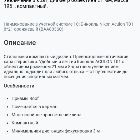
Увеличение 8 крат, диаметр объектива 21 мм, масса
195 ., компактный.
Наименование в учётной системе 1С:
Бинокль Nikon Aculon T01
8*21 оранжевый (ВАА803SC)
Описание
Стильный и компактный дизайн. Превосходные оптические
характеристики. Удобный и
легкий бинокль ACULON T01 с
объективом размером 21
мм и
8-кратным
увеличением
идеально подходит для любого отдыха
— от
путешествий до
посещения спортивных матчей.
Особенности
Призмы Roof
Помещается в карман
Многослойное просветление линз
Компактный
Минимальная дистанция фокусировки 3 м