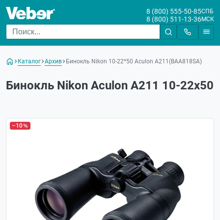
8 (800) 555-50-85
СПБ
8 (800) 511-13-36
МСК
Каталог
Архив
Бинокль Nikon 10-22*50 Aculon A211(BAA818SA)
Бинокль Nikon Aculon A211 10-22x50
–10