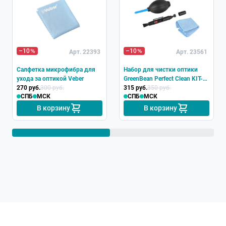
–10
–10
Арт. 22393
Арт. 23561
Салфетка микрофибра для
Набор для чистки оптики
ухода за оптикой Veber
GreenBean Perfect Clean KIT-
270 руб.
300 руб.
01
315 руб.
350 руб.
СПБ
МСК
СПБ
МСК
В корзину
В корзину