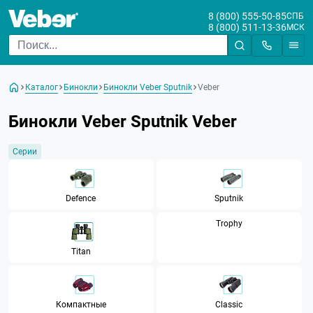
8 (800) 555-50-85
СПБ
8 (800) 511-13-36
МСК
Цена
Каталог
Бинокли
Бинокли Veber Sputnik
Veber
От
До
Бинокли Veber Sputnik Veber
Бренд
Veber
Серии
Увеличение
Defence
Sputnik
Диаметр объектива, мм
Trophy
Регулировка кратности
Titan
(Zoom)
Тип фокусировки
Компактные
Classic