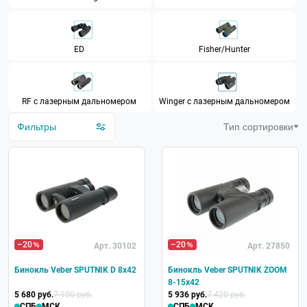
ED
Fisher/Hunter
RF с лазерным дальномером
Winger с лазерным дальномером
Фильтры
Тип сортировки
–20
–20
Арт. 30102
Арт. 27850
Бинокль Veber SPUTNIK D 8х42
Бинокль Veber SPUTNIK ZOOM
8-15х42
5 680 руб.
7 100 руб.
5 936 руб.
7 420 руб.
СПБ
МСК
СПБ
МСК