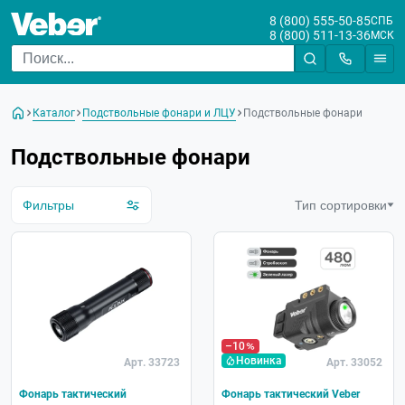
8 (800) 555-50-85
СПБ
8 (800) 511-13-36
МСК
Цена
От
До
Каталог
Подствольные фонари и ЛЦУ
Подствольные фонари
Бренд
Подствольные фонари
Тип фонаря
Фильтры
Тип сортировки
Крепление в комплекте
Материал корпуса
Световой поток, лм
Встроенный ЛЦУ
–10
Новинка
Арт. 33723
Арт. 33052
Фонарь тактический
Фонарь тактический Veber