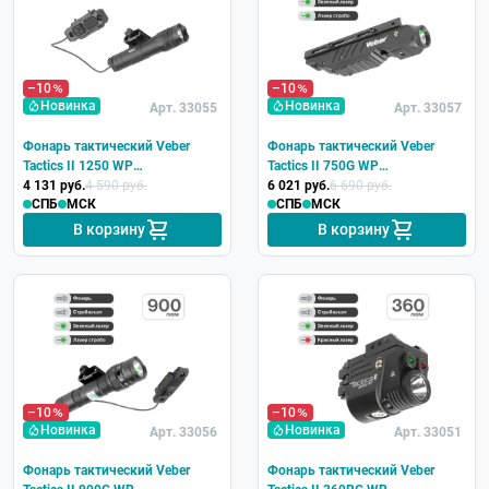
–10
–10
Новинка
Новинка
Арт. 33055
Арт. 33057
Фонарь тактический Veber
Фонарь тактический Veber
Tactics II 1250 WP
Tactics II 750G WP
подствольный
4 131 руб.
4 590 руб.
подствольный с ЛЦУ
6 021 руб.
6 690 руб.
СПБ
МСК
СПБ
МСК
В корзину
В корзину
–10
–10
Новинка
Новинка
Арт. 33056
Арт. 33051
Фонарь тактический Veber
Фонарь тактический Veber