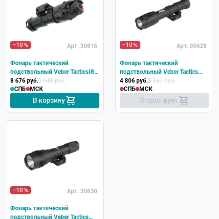
–10
–10
Арт. 30816
Арт. 30628
Фонарь тактический
Фонарь тактический
подствольный Veber TacticsIR
подствольный Veber Tactics
175 Weaver
8 676 руб.
9 640 руб.
120 Weaver
4 806 руб.
5 340 руб.
СПБ
МСК
СПБ
МСК
В корзину
Отсутствует
–10
Арт. 30630
Фонарь тактический
подствольный Veber Tactics