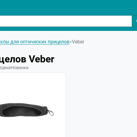
хлы для оптических прицелов
Veber
целов Veber
е
Цена
Новинки