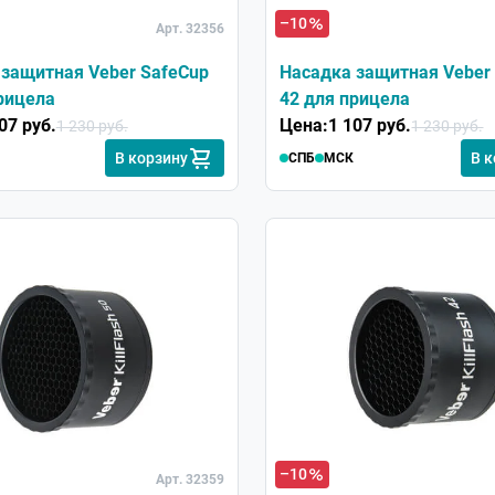
–10
Арт. 32356
 защитная Veber SafeCup
Насадка защитная Veber
рицела
42 для прицела
07 руб.
Цена:
1 107 руб.
1 230 руб.
1 230 руб.
В корзину
В 
СПБ
МСК
–10
Арт. 32359