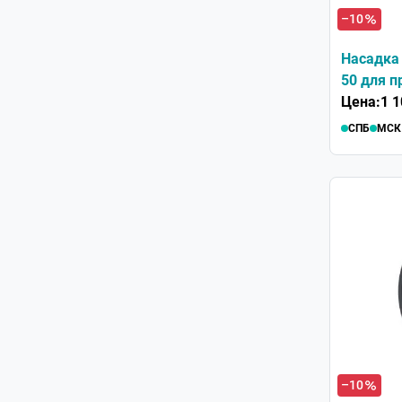
–10
Насадка
50 для п
Цена:
1 1
СПБ
МСК
–10