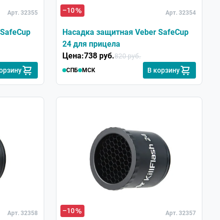
–10
Арт. 32355
Арт. 32354
 SafeCup
Насадка защитная Veber SafeCup
24 для прицела
Цена:
738 руб.
820 руб.
корзину
В корзину
СПБ
МСК
–10
Арт. 32358
Арт. 32357