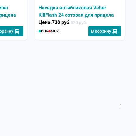
eber
Насадка антибликовая Veber
прицела
KillFlash 24 сотовая для прицела
Цена:
738 руб.
820 руб.
корзину
В корзину
СПБ
МСК
1