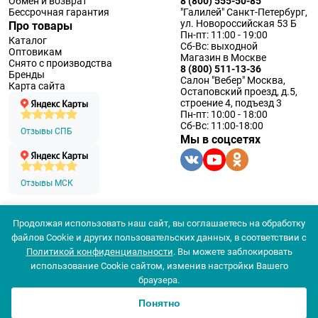
Обмен и возврат
8 (800) 555-50-85
Бессрочная гарантия
"Галилей" Санкт-Петербург,
ул. Новороссийская 53 Б
Про товары
Пн-пт: 11:00 - 19:00
Каталог
Сб-Вс: выходной
Оптовикам
Магазин в Москве
Снято с производства
8 (800) 511-13-36
Бренды
Салон "Вебер" Москва,
Карта сайта
Остаповский проезд, д.5,
строение 4, подъезд 3
Пн-пт: 10:00 - 18:00
Сб-Вс: 11:00-18:00
Отзывы СПБ
Мы в соцсетях
Отзывы МСК
Продолжая использовать наш сайт, вы соглашаетесь на обработку
© 1994 — 2026 ООО «Наблюдательные приборы»
файлов Cookie и других пользовательских данных, в соответствии с
Политика конфеденциальности
Политикой конфиденциальности
. Вы можете заблокировать
Согласие на обработку персональных данных
Согласие использования
использование Cookie сайтом, изменив настройки Вашего
Популярные
браузера.
Цена
Новинки
Понятно
0