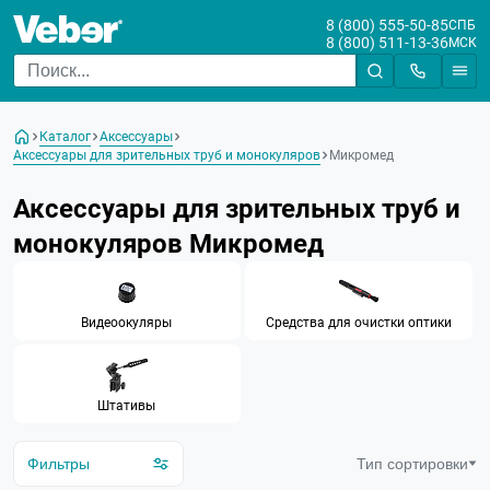
8 (800) 555-50-85
СПБ
8 (800) 511-13-36
МСК
Цена
Каталог
Аксессуары
От
До
Аксессуары для зрительных труб и монокуляров
Микромед
Бренд
Аксессуары для зрительных труб и
Veber
монокуляров Микромед
GreenBean
Микромед
Видеоокуляры
Средства для очистки оптики
Штативы
Фильтры
Тип сортировки