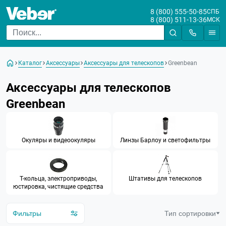
8 (800) 555-50-85
СПБ
8 (800) 511-13-36
МСК
Цена
Каталог
Аксессуары
Аксессуары для телескопов
Greenbean
От
До
Аксессуары для телескопов
Бренд
Greenbean
Veber
GreenBean
Окуляры и видеоокуляры
Линзы Барлоу и светофильтры
Т-кольца, электроприводы,
Штативы для телескопов
юстировка, чистящие средства
Фильтры
Тип сортировки