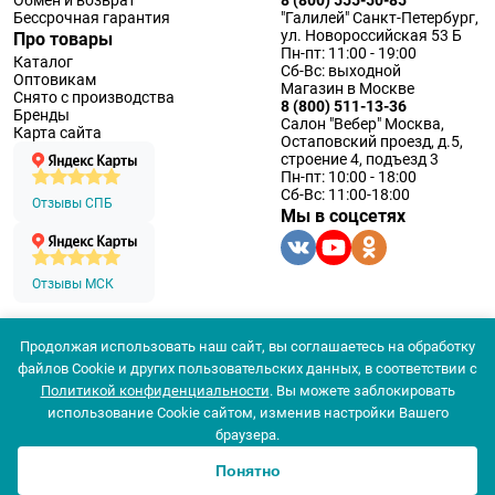
Бессрочная гарантия
"Галилей" Санкт-Петербург,
ул. Новороссийская 53 Б
Про товары
Пн-пт: 11:00 - 19:00
Каталог
Сб-Вс: выходной
Оптовикам
Магазин в Москве
Снято с производства
8 (800) 511-13-36
Бренды
Салон "Вебер" Москва,
Карта сайта
Остаповский проезд, д.5,
строение 4, подъезд 3
Пн-пт: 10:00 - 18:00
Сб-Вс: 11:00-18:00
Отзывы СПБ
Мы в соцсетях
Отзывы МСК
Продолжая использовать наш сайт, вы соглашаетесь на обработку
© 1994 — 2026 ООО «Наблюдательные приборы»
файлов Cookie и других пользовательских данных, в соответствии с
Политика конфеденциальности
Политикой конфиденциальности
. Вы можете заблокировать
Согласие на обработку персональных данных
Согласие использования
использование Cookie сайтом, изменив настройки Вашего
Популярные
браузера.
Цена
Новинки
Понятно
0