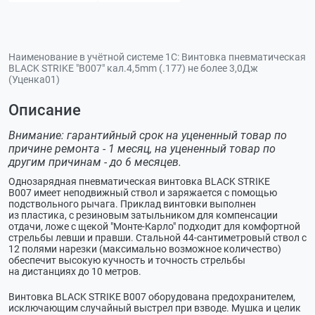
Наименование в учётной системе 1С:
Винтовка пневматическая
BLACK STRIKE "B007" кал.4,5mm (.177) не более 3,0Дж
(Уценка01)
Описание
Внимание: гарантийный срок на уцененный товар по
причине ремонта - 1 месяц, на уцененный товар по
другим причинам - до 6 месяцев.
Однозарядная пневматическая винтовка BLACK STRIKE
B007 имеет неподвижный ствол и заряжается с помощью
подствольного рычага. Приклад винтовки выполнен
из пластика, с резиновым затыльником для компенсации
отдачи, ложе с щекой "
Монте-Карло
" подходит для комфортной
стрельбы левши и правши. Стальной
44-сантиметровый
ствол с
12 полями нарезки (максимально возможное количество)
обеспечит высокую кучность и точность стрельбы
на дистанциях до 10 метров.
Винтовка BLACK STRIKE B007 оборудована предохранителем,
исключающим случайный выстрел при взводе. Мушка и целик