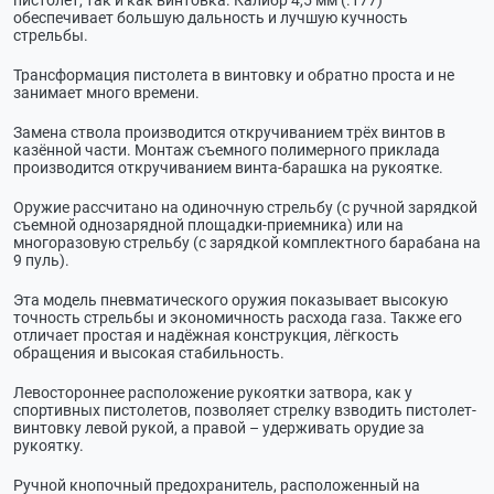
пистолет, так и как винтовка. Калибр 4,5 мм (.177)
обеспечивает большую дальность и лучшую кучность
стрельбы.
Трансформация пистолета в винтовку и обратно проста и не
занимает много времени.
Замена ствола производится откручиванием трёх винтов в
казённой части. Монтаж съемного полимерного приклада
производится откручиванием винта-барашка на рукоятке.
Оружие рассчитано на одиночную стрельбу (с ручной зарядкой
съемной однозарядной площадки-приемника) или на
многоразовую стрельбу (с зарядкой комплектного барабана на
9 пуль).
Эта модель пневматического оружия показывает высокую
точность стрельбы и экономичность расхода газа. Также его
отличает простая и надёжная конструкция, лёгкость
обращения и высокая стабильность.
Левостороннее расположение рукоятки затвора, как у
спортивных пистолетов, позволяет стрелку взводить пистолет-
винтовку левой рукой, а правой – удерживать орудие за
рукоятку.
Ручной кнопочный предохранитель, расположенный на