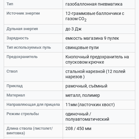
Тип
газобаллонная пневматика
Источник энергии
12-граммовые баллончики с
газом CO
2
Дульная энергия
до 3 Дж
Зарядность
емкость магазина 9 пулек
Тип используемых пуль
свинцовые пули
Предохранитель
Кнопочный предохранитель на
спусковом крючке
Ствол
стальной нарезной (12 полей
нарезов )
Приклад
рамочный, съёмный
Материал
металл, полимер
Направляющая для прицела
11мм (ласточкин хвост)
Режим стрельбы
одиночный /
полуавтоматический
Длина ствола (пистолет/
208 / 450 мм
винтовка)