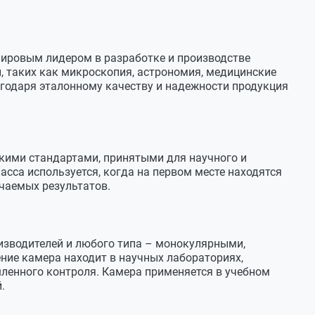
м
ильтром Байера
01.09.2022
 Mp
мировым лидером в разработке и производстве
, таких как микроскопия, астрономия, медицинские
94 мм)
годаря эталонному качеству и надежности продукция
 мм
01.09.2022
 мкм
 заказу и под контролем нашей компании в РФ.
4х2748)
кими стандартами, принятыми для научного и
део
сса используется, когда на первом месте находятся
чаемых результатов.
 AVI
 TIFF
изводителей и любого типа – монокулярными,
ие камера находит в научных лабораториях,
8
ленного контроля. Камера применяется в учебном
.
8
4