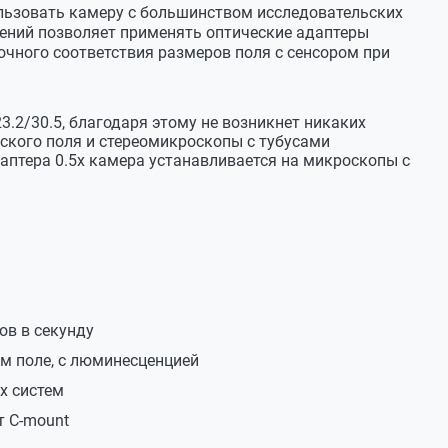
льзовать камеру с большинством исследовательских
о +50°С
чений позволяет применять оптические адаптеры
очного соответствия размеров поля с сенсором при
 мм
23.2/30.5, благодаря этому не возникнет никаких
ского поля и стереомикроскопы с тубусами
птера 0.5х камера устанавливается на микроскопы с
60 мм
ов в секунду
м поле, с люминесценцией
х систем
т C-mount