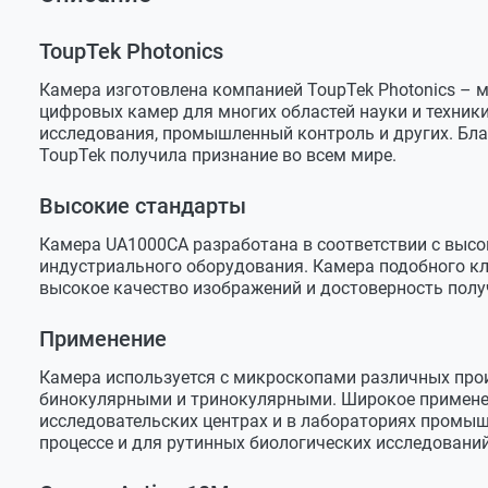
Оставить отзыв
Камера ToupCam UA1000CA
Камера ToupCam UA1000CA
Задать вопрос
Оптический адаптер 0.5х FMA050 C-mount / 23.2 м
Сенсор
CMOS с ф
ToupTek Photonics
Защитная крышка - 3 шт
Дима
Марка сенсора
Aptina 10
Камера изготовлена компанией ToupTek Photonics – 
Переходник 23.2 / 30.0 мм
цифровых камер для многих областей науки и техники
Формат сенсора
1/2.3" (6,
Где производится данный товар: 28731
исследования, промышленный контроль и других. Бла
Переходник 23.2 / 30.5 мм
Размер сенсора
5,56х4,26
ToupTek получила признание во всем мире.
Служба поддержки
Кабель USB2.0 A / B 2 м
Размер пикселя
1,55х1,55
Руководство по эксплуатации
Высокие стандарты
Добрый день. Артикул произведен в Китае по
Разрешение сенсора
10Mр (358
Камера UA1000CA разработана в соответствии с высо
Режим съемки
фото / ви
индустриального оборудования. Камера подобного кла
высокое качество изображений и достоверность полу
Формат файлов видео
WMV, MP4,
Применение
Формат файлов фото
JPG, PNG,
Разрешение
Камера используется с микроскопами различных про
бинокулярными и тринокулярными. Широкое применен
Разрешение максимальное
3584х274
исследовательских центрах и в лабораториях промыш
процессе и для рутинных биологических исследований
Разрешение (3,3 к/с)
3584х274
Разрешение (12 к/с)
1792х137