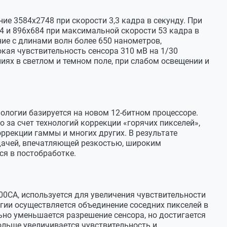
ие 3584х2748 при скорости 3,3 кадра в секунду. При
4 и 896х684 при максимальной скорости 53 кадра в
ие с длинами волн более 650 нанометров,
ая чувствительность сенсора 310 мВ на 1/30
иях в светлом и темном поле, при слабом освещении и
м
ивная
ктронный вращающийся затвор)
ологии базируется на новом 12-битном процессоре.
 за счет технологий коррекции «горячих пикселей»,
оррекции гаммы и многих других. В результате
дачей, впечатляющей резкостью, широким
я в постобработке.
30 с)
00CA, используется для увеличения чувствительности
гии осуществляется объединение соседних пикселей в
льно уменьшается разрешение сенсора, но достигается
OS / Linux / Android
ольше увеличивается чувствительность и