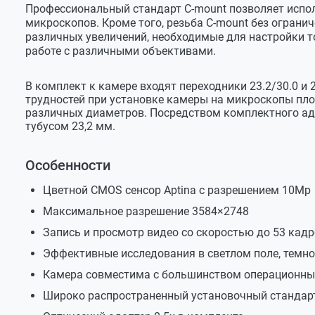
Профессиональный стандарт C-mount позволяет испо
Рабочий диапазон температур
от -10°С д
микроскопов. Кроме того, резьба C-mount без ограни
различных увеличений, необходимые для настройки т
Рабочий диапазон относительной влажности
20…90%
работе с различными объективами.
Размеры и вес
Размеры камеры без адаптера
68х68х44
В комплект к камере входят переходники 23.2/30.0 и 
трудностей при установке камеры на микроскопы пло
Вес устройства без адаптера
180 г
различных диаметров. Посредством комплектного ада
тубусом 23,2 мм.
Размер в упаковке
150х170х
Вес с упаковкой
500 г
Особенности
Цветной CMOS сенсор Aptina c разрешением 10Мр
Максимальное разрешение 3584×2748
Запись и просмотр видео со скоростью до 53 кадр
Эффективные исследования в светлом поле, темно
Камера совместима с большинством операционны
Широко распространенный установочный стандар