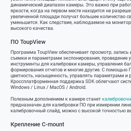
динамический диапазон камеры. Это важно при рабо
Программное обеспечение
ToupView
яркости, когда на первом месте находится не разреше
увеличенной площади получат большее количество све
Режимы экспозиции
авто / ру
уменьшится. Как следствие, наблюдаемое на монитор
Диапазон выдержек
0,2-2000 м
высокого качества.
Баланс белого
авто / ру
ПО ToupView
Бинаризация
1х1, 2х2, 4
Программа ToupView обеспечивает просмотр, запись
Интерфейсы
съемки и параметрами экспонирования, проведение у
инструменты для калибровки камеры, управления бал
Интерфейс подключения
USB 2.0 (4
формирования отчетов и многие другие. С помощью 
цветность, насыщенность, управлять параметрами и 
Установка камеры
C-mount / 
Кроссплатформенная поддержка SDK облегчают сист
Оптический адаптер
0.5х в ко
Windows / Linux / МacOS / Android.
Эксплуатационные параметры
Полезным дополнением к камере станет
калибровочн
предназначен для калибровки ПО при измерении лине
Материал корпуса
алюминие
калибровочный слайд, можно с высокой точностью в
Потребляемый ток
250 мА
Крепление C-mount
Питание
DC 5В чер