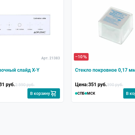
–10
Арт. 21383
вочный слайд X-Y
Стекло покровное 0,17 м
31 руб.
Цена:
351 руб.
2 590 руб.
390 руб.
В корзину
В ко
СПБ
МСК