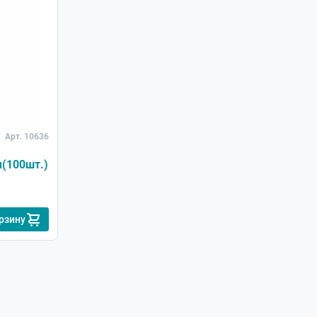
Арт. 10636
м(100шт.)
рзину