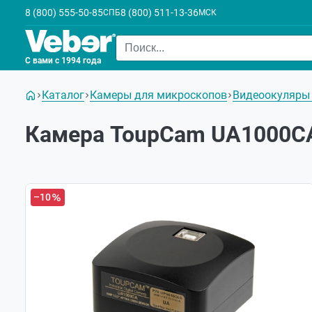
8 (800) 555-50-85
8 (800) 511-13-36
СПБ
МСК
С вами с 1994 года
Каталог
Камеры для микроскопов
Видеоокуляры
Камера ToupCam UA1000C
–10