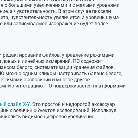
те с большими увеличениями и с малыми уровнями
ние, а чувствительность. В этом случае пиксели
та, чувствительность увеличится, а уровень шума
чной
е или записываемое изображение будет более
с
чной
х4
 и редактирование файлов, управление режимами
гловых и линейных измерений. ПО содержит
ансом белого, систематизации хранения файлов,
80 Мб/сек)
ПО можно одним кликом настраивать баланс белого,
режимами экспозиции и многое другое.
23,2 мм
емную интеграцию. ПО поддерживается платформами
мплекте
ый слайд X-Y
. Это простой и недорогой аксессуар
йных величин объектов исследований. Используя
вый сплав
ычислить видимое цифровое увеличение.
ез порт USB2.0