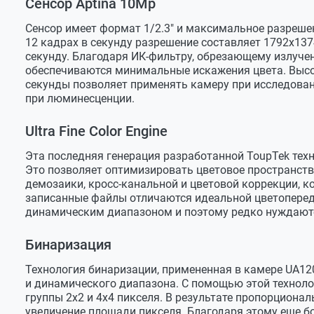
Сенсор Aptina 10Мр
Разрешение (53 к/с)
896х684
Сенсор имеет формат 1/2.3" и максимальное разрешен
12 кадрах в секунду разрешение составляет 1792х137
Изображение
секунду. Благодаря ИК-фильтру, обрезающему излучен
ИК-фильтр
есть
обеспечиваются минимальные искажения цвета. Высок
секунды позволяет применять камеру при исследован
Спектральный диапазон
380-650 н
при люминесценции.
Тип развертки
прогресс
Ultra Fine Color Engine
Тип затвора
ERS (эле
Эта последняя генерация разработанной ToupTek техн
Разрядность
8 bit
Это позволяет оптимизировать цветовое пространство
демозаики, кросс-канальной и цветовой коррекции, к
Технология Ultra Fine Color Engine
есть
записанные файлы отличаются идеальной цветопере
динамическим диапазоном и поэтому редко нуждаютс
Чувствительность (550 нм)
310 мВ (1/
Динамический диапазон
>65 дБ
Бинаризация
Сигнал / шум
>34 дБ
Технология бинаризации, примененная в камере UA12
и динамического диапазона. С помощью этой техноло
Программные возможности
группы 2х2 и 4х4 пикселя. В результате пропорциона
Операционная система
Win / Mac 
увеличение площади пикселя. Благодаря этому еще б