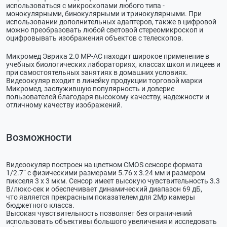
использоваться с микроскопами любого типа -
монокулярными, бинокулярными и тринокулярными. При
использовании дополнительных адаптеров, также в цифровой
можно преобразовать любой световой стереомикроскоп и
оцифровывать изображения объектов с телескопов.
Микромед Эврика 2.0 MP-AC находит широкое применение в
учебных биологических лабораториях, классах школ и лицеев и
при самостоятельных занятиях в домашних условиях.
Видеоокуляр входит в линейку продукции торговой марки
Микромед, заслужившую популярность и доверие
пользователей благодаря высокому качеству, надежности и
отличному качеству изображений.
Возможности
Видеоокуляр построен на цветном CMOS сенсоре формата
1/2.7“ с физическими размерами 5.76 x 3.24 мм и размером
пикселя 3 х 3 мкм. Сенсор имеет высокую чувствительность 3.3
В/люкс-сек и обеспечивает динамический диапазон 69 дБ,
что является прекрасным показателем для 2Мр камеры
бюджетного класса.
Высокая чувствительность позволяет без ограничений
использовать объективы большого увеличения и исследовать