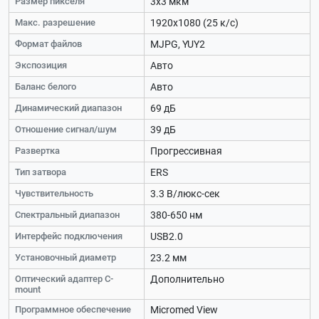
Размер пикселя
3x3 мкм
Макс. разрешение
1920x1080 (25 к/с)
Формат файлов
MJPG, YUY2
Экспозиция
Авто
Баланс белого
Авто
Динамический диапазон
69 дБ
Отношение сигнал/шум
39 дБ
Развертка
Прогрессивная
Тип затвора
ERS
Чувствительность
3.3 В/люкс-сек
Спектральный диапазон
380-650 нм
Интерфейс подключения
USB2.0
Установочный диаметр
23.2 мм
Оптический адаптер C-
Дополнительно
mount
Программное обеспечение
Micromed View