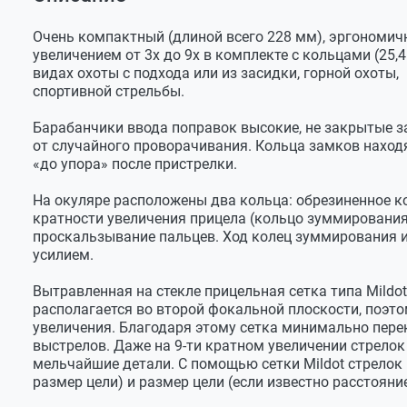
Оставить отзыв
Увеличение, крат
3-9
Прицел Veber Black Fox 3-9x42 RG MD с кольцами н
Задать вопрос
Посадочные кольца на Weaver, 25,4 мм
Диаметр объектива, мм
42
Очень компактный (длиной всего 228 мм), эргономич
увеличением от 3х до 9х в комплекте с кольцами (25,
Защитные колпачки (окулярный-желтый пластико
Богдан
Дульная энергия (максимальная) для
7,5
видах охоты с подхода или из засидки, горной охоты,
пластиковый), на резинке
пневматики, Дж
спортивной стрельбы.
Добрый день! Возможно узнать длину окуляра и объ
Батарейка CR2032, 3В
Дульная энергия (максимальная) для
3800
огнестрельного нарезного оружия, Дж
Барабанчики ввода поправок высокие, не закрытые
Руководство по эксплуатации
Служба поддержки
от случайного проворачивания. Кольца замков наход
Дульная энергия (максимальная) для
2100
Гарантийный талон
«до упора» после пристрелки.
огнестрельного гладкоствольного оружия,
Добрый день. Данная модель прицела снята 
Дж
назад) и отсутствует на складах, что указано
На окуляре расположены два кольца: обрезиненное к
Сетка, подсветка сетки
Mil-Dot, е
кратности увеличения прицела (кольцо зуммирования
проскальзывание пальцев. Ход колец зуммирования 
Поле зрения (FT/100 ярдов)
36,7 на 3х;
усилием.
Василий
Диаметр выходного зрачка, мм
14,0-4,6
Вытравленная на стекле прицельная сетка типа Mildot 
Удаление выходного зрачка, мм
Есть ли для данного прицела крыжки флип ап, и ка
99
располагается во второй фокальной плоскости, поэто
увеличения. Благодаря этому сетка минимально пере
Посадочный диаметр трубки, мм
25,4
выстрелов. Даже на 9-ти кратном увеличении стрелок 
Служба поддержки
мельчайшие детали. С помощью сетки Mildot стрелок 
Цена деления механизма поправок
1/4" на 10
размер цели) и размер цели (если известно расстояние
Добрый день.
Поле зрения :
36,7 ярдов при 
Цвет
черный м
3 х и 12,5 ярдов при удалении на 100 ярдов - 