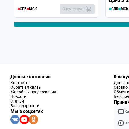
Цена:
2 3
Отсутствует
СПБ
МСК
СПБ
МСК
Александр
Здравствуйте. Кольца прицела подойдут для крепле
если да, то какой ширины должен быть "ластохвост"
Служба поддержки
Добрый день.Кольца ,которые идут в комплек
шириной 21 мм.
Данные компании
Как ку
Контакты
Доставк
Обратная связь
Сервис
Жалобы и предложения
Обмен и
Новости
Бессроч
Статьи
Приним
Благодарности
Мы в соцсетях
К
Н