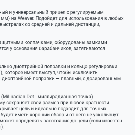
а Weaver
ный и универсальный прицел с регулируемым
4 мм) на Weaver. Подойдет для использования в любых
вый светофильтр, объективный-прозрачный
09.06.2021
 выстрелах со средней и дальней дистанции,
ектива от мест крепления (25,4)
 защитными колпачками, оборудованы замками
10.06.2021
ятся у основания барабанчиков, затягиваются
с производства (достаточно длительный период
 на сайте .К заказу данный артикул недоступен.
ольцо диоптрийной поправки и кольцо регулировки
сть (красный/зеленый)
), которое имеет выступ, чтобы исключить
и диоптрийной поправки — плавный, с дозированным
 12,5 на 9х
18.09.2019
(Milliradian Dot - миллирадианная точка)
ково реальное поле зрения?
му сохраняет свой размер при любой кратности
крывает цель и идеально подходит для точных
будет иметь хороший обзор и от него не ускользнут
18.09.2019
может определять расстояние до цели (если известен
0 ярдов*
).
удалении на 100 ярдов - при минимальной кратности
атовый
при максимальной кратности 9 х , где ярд = 91,44 см