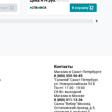
Цена:
414 руб.
Ц
460 руб.
ствует
В корзину
СПБ
МСК
9
Контакты
Магазин в Санкт-Петербурге
8 (800) 555-50-85
а
"Галилей" Санкт-Петербург,
ул. Новороссийская 53 Б
Пн-пт: 11:00 - 19:00
Сб-Вс: выходной
Магазин в Москве
8 (800) 511-13-36
Салон "Вебер" Москва,
Остаповский проезд, д.5,
строение 4, подъезд 3