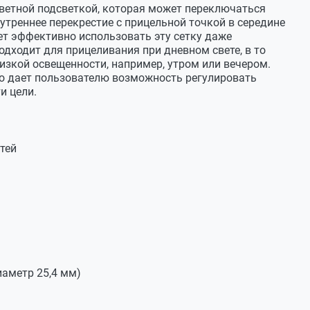
цветной подсветкой, которая может переключаться
ас уже есть данный прицел , см. раздел крышки для
треннее перекрестие с прицельной точкой в середине
дах ,что указано на сайте.
т эффективно использовать эту сетку даже
дходит для прицеливания при дневном свете, в то
изкой освещенности, например, утром или вечером.
то дает пользователю возможность регулировать
29.04.2019
и цели.
сква? если да то когда?
29.04.2019
тей
й формой ожидается к середине лета 2019
тербурга и Москвы будет отражено на сайте Вебер.
14.09.2018
0 - нарезая Сайга МК-03). Выдержит ли данный
аметр 25,4 мм)