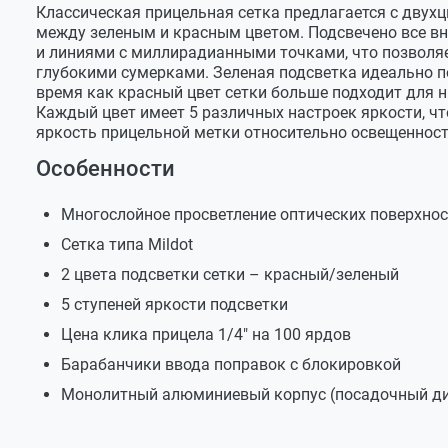
Классическая прицельная сетка предлагается с двух
(0,91 м ). Крышки можно подобрать , если у В
Вес, кг
0,597
между зеленым и красным цветом. Подсвечено все вну
прицелов на сайте. Прицел отсутствует на скла
и линиями с миллирадианными точками, что позволяе
Длина, мм
228
глубокими сумерками. Зеленая подсветка идеально по
время как красный цвет сетки больше подходит для н
* 6,35 мм на 91,44 м
Каждый цвет имеет 5 различных настроек яркости, ч
Олег
яркость прицельной метки относительно освещенност
планируется завоз данных прицелов на склад с г.Мо
Особенности
Служба поддержки
Многослойное просветление оптических поверхнос
Сетка типа Mildot
Добрый день.Поставка прицелов с компактно
года.Поступление товара на склады Санкт-Пе
2 цвета подсветки сетки – красный/зеленый
5 ступеней яркости подсветки
Цена клика прицела 1/4" на 100 ярдов
Валерий
Барабанчики ввода поправок с блокировкой
Добрый день. Патрон 7,62х39 (дульная энергия 211
Монолитный алюминиевый корпус (посадочный ди
прицел? Спасибо.