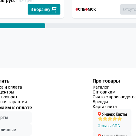
58 руб.
2 620 руб.
В корзину
Отсут
СПБ
МСК
26.07.2018
ния на посадочное место типа "ласточкин хвост",
? Спасибо.
26.07.2018
те с прицелом,подходят только под планку Weaver
пить
Про товары
а и оплата
Каталог
-центры
Оптовикам
 возврат
Снято с производств
ная гарантия
Бренды
Карта сайта
аем к оплате
арты
Отзывы СПБ
аличные