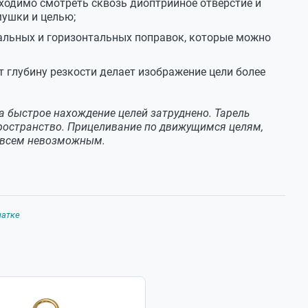
бходимо смотреть сквозь диоптрийное отверстие и
занной модели не снимают.
мушки и целью;
альных и горизонтальных поправок, которые можно
11.07.2019
 глубину резкости делает изображение цели более
нного прицела? Давно жду.
а быстрое нахождение целей затруднено. Тарель
12.07.2019
пространство. Прицеливание по движущимся целям,
совсем невозможным.
азмещен на производство , поставка возможна в августе
тербурга и Москвы будет отражено на нашем сайте.
чатке
15.03.2019
15.03.2019