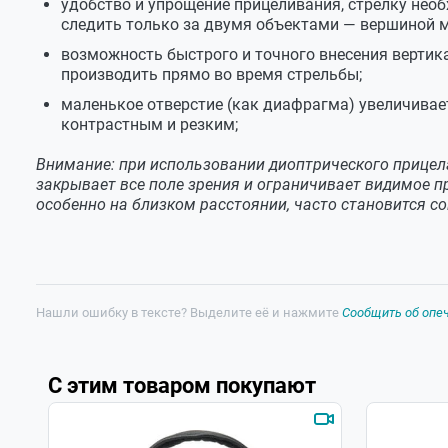
удобство и упрощение прицеливания, стрелку нео
Вес (без наглазника)
127 г
практики , мушку при использовании на ука
следить только за двумя объектами — вершиной 
возможность быстрого и точного внесения вертик
производить прямо во время стрельбы;
Владимир
маленькое отверстие (как диафрагма) увеличивает
контрастным и резким;
Добрый день. Есть новости о срока поступления да
Внимание: при использовании диоптрического прицел
Служба поддержки
закрывает все поле зрения и ограничивает видимое 
особенно на близком расстоянии, часто становится 
Добрый день. Повторный заказ на данную модель р
2019 года. Поступление товара на склады Санкт-Пе
Нашли ошибку в тексте? Выделите её и нажмите
Сообщить об опе
Александр
Когда этот прицел появится в продаже? Спасибо.
С этим товаром покупают
Служба поддержки