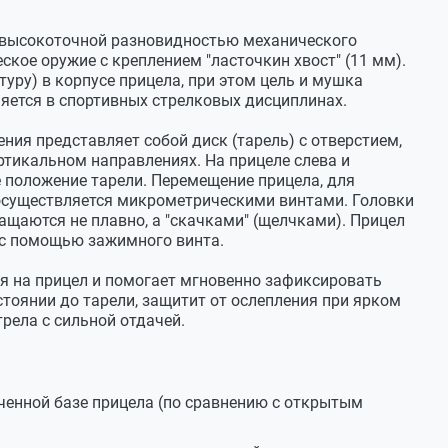
ин хвост")
ся высокоточной разновидностью механического
ское оружие с креплением "ласточкин хвост" (11 мм).
10.03.2020
туру) в корпусе прицела, при этом цель и мушка
няется в спортивных стрелковых дисциплинах.
брести данный прицел?
ия представляет собой диск (тарель) с отверстием,
10.03.2020
тикальном направлениях. На прицеле слева и
 положение тарели. Перемещение прицела, для
зможна не ранее второй половины 2020 года.
 осуществляется микрометрическими винтами. Головки
щаются не плавно, а "скачками" (щелчками). Прицел
я с помощью зажимного винта.
14.10.2019
я на прицел и помогает мгновенно зафиксировать
стоянии до тарели, защитит от ослепления при ярком
ного надо ли будет менять намушник с мушкой
трела с сильной отдачей.
14.10.2019
ченной базе прицела (по сравнению с открытым
й модели диоптрических прицелов в РФ являются
лав, резина
анавливается на штатную планку 11 мм. Из