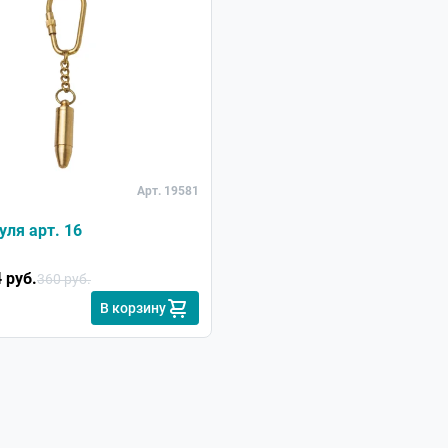
азмещен на производство , поставка возможна в августе
тербурга и Москвы будет отражено на нашем сайте.
18.02.2019
овку УРАЛ 6?
Арт. 19581
19.02.2019
уля арт. 16
 винтовку Урал 6 (калибра 5,6х20 мм / 22LR)
 руб.
360 руб.
В корзину
31.10.2018
31.10.2018