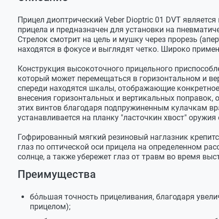
Оставить отзыв
Крепление
планка 11 мм ("ласточк
Задать вопрос
Кратность увеличения
1х
Прицел диоптрический Veber Dioptric 01 DVT являет
прицела и предназначен для установки на пневматиче
Сергей
Диаметр диоптра
1 мм
Стрелок смотрит на цель и мушку через прорезь (апер
находятся в фокусе и выглядят четко. Широко приме
Длина установочной планки
45 мм
Добрый день. Когда в этом году можно будет прио
Длина прижимной пластины
20 мм
Конструкция высокоточного прицельного приспособлен
Служба поддержки
который может перемещаться в горизонтальном и вер
Высота центра диоптра над
min 12,5 мм
спереди находятся шкалы, отображающие конкретное
установочной базой
max 24,5 мм
Добрый день . Поставка данного прицела во
внесения горизонтальных и вертикальных поправок,
этих винтов благодаря подпружиненным кулачкам вра
Ход горизонтальной поправки
6 мм
устанавливается на планку "ласточкин хвост" оружи
Ход вертикальной поправки
12 мм
Александр
Гофрированный мягкий резиновый наглазник крепитс
Габаритные размеры без
108х50х60 мм
глаз по оптической оси прицела на определенном рас
наглазника
Если ставить этот прицел на мр-61-09 взамен штат
солнце, а также убережет глаз от травм во время выс
(подойдут ли они по высоте к этому диоптру)?
Габаритные размеры с
142х50Х60 мм
Преимущества
наглазником
Служба поддержки
Цвет
черный
бόльшая точность прицеливания, благодаря увели
прицелом);
Материалы
Добрый день. Основным потребителем данно
сталь, алюминиевый сп
юношеские секции биатлонистов . Прицел уст