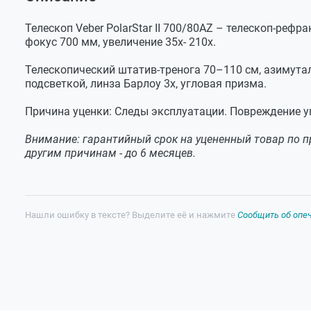
Оставить отзыв
Задать вопрос
Телескоп Veber PolarStar II 700/80AZ – телескоп-реф
фокус 700 мм, увеличение 35х- 210х.
Телескопический штатив-тренога 70–110 см, азимута
подсветкой, линза Барлоу 3х, угловая призма.
Причина уценки: Следы эксплуатации. Повреждение 
Внимание: гарантийный срок на уцененный товар по пр
другим причинам - до 6 месяцев.
Нашли ошибку в тексте? Выделите её и нажмите
Сообщить об опе