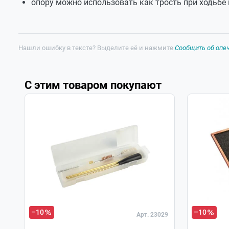
опору можно использовать как трость при ходьбе
Нашли ошибку в тексте? Выделите её и нажмите
Сообщить об опе
С этим товаром покупают
–10
–10
Арт. 23029