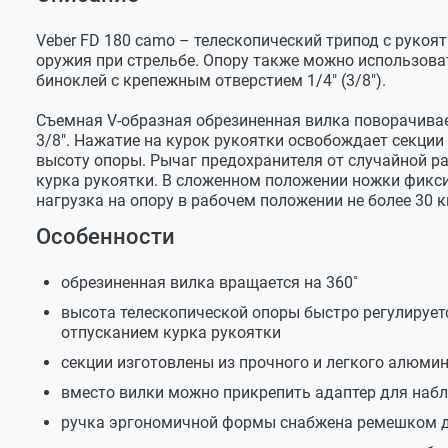
Оставить отзыв
Максимальная высота
180 см
Задать вопрос
Минимальная высота в
58 см
Veber FD 180 camo – телескопический трипод с рукоя
рабочем положении
оружия при стрельбе. Опору также можно использова
биноклей с крепежным отверстием 1/4" (3/8").
Количество секций
2
Съемная V-образная обрезиненная вилка поворачивает
Диаметр винта на
3/8" (1/4")
площадке
3/8". Нажатие на курок рукоятки освобождает секции
высоту опоры. Рычаг предохранителя от случайной ра
Длина в сложенном виде
110 см
курка рукоятки. В сложенном положении ножки фикс
нагрузка на опору в рабочем положении не более 30 к
Максимальная нагрузка
30 кг
Особенности
Материал
алюминий, пластик, резина
Вес
1,7 кг
обрезиненная вилка вращается на 360˚
высота телескопической опоры быстро регулирует
отпусканием курка рукоятки
секции изготовлены из прочного и легкого алюми
вместо вилки можно прикрепить адаптер для наблю
ручка эргономичной формы снабжена ремешком д