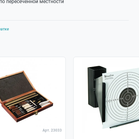
 по пересеченной местности
чатке
Арт. 23033