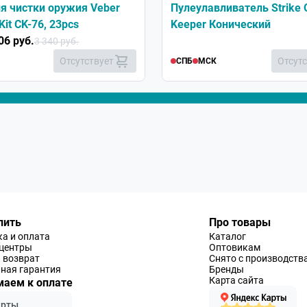
я чистки оружия Veber
Пулеулавливатель Strike 
Kit CK-76, 23pcs
Keeper Конический
06 руб.
3 340 руб.
Отсутствует
Отсут
СПБ
МСК
пить
Про товары
а и оплата
Каталог
-центры
Оптовикам
 возврат
Снято с производств
ная гарантия
Бренды
Карта сайта
аем к оплате
арты