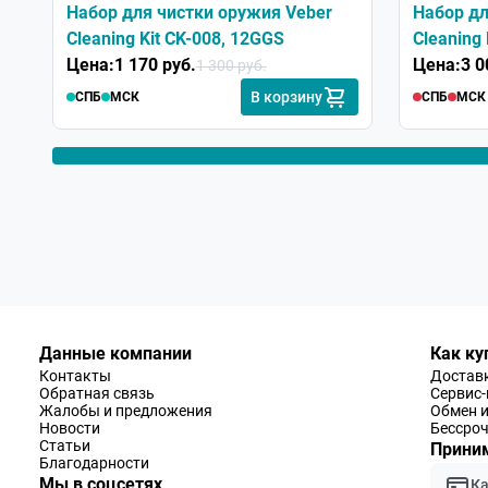
Набор для чистки оружия Veber
Набор дл
Cleaning Kit CK-008, 12GGS
Cleaning 
Цена:
1 170 руб.
Цена:
3 0
1 300 руб.
В корзину
СПБ
МСК
СПБ
МСК
Данные компании
Как ку
Контакты
Доставк
Обратная связь
Сервис
Жалобы и предложения
Обмен и
Новости
Бессроч
Статьи
Приним
Благодарности
Мы в соцсетях
К