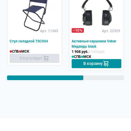
Хит
–10
Арт. 11365
Арт. 22929
Стул складной TSC004
Активные наушники Veber
Медведь black
СПБ
МСК
1 908 руб.
2 120 руб.
СПБ
МСК
Отсутствует
В корзину