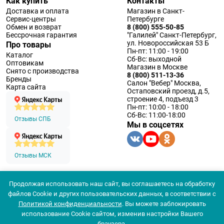
Как купить
Контакты
Доставка и оплата
Магазин в Санкт-
Сервис-центры
Петербурге
Обмен и возврат
8 (800) 555-50-85
Бессрочная гарантия
"Галилей" Санкт-Петербург,
ул. Новороссийская 53 Б
Про товары
Пн-пт: 11:00 - 19:00
Каталог
Сб-Вс: выходной
Оптовикам
Магазин в Москве
Снято с производства
8 (800) 511-13-36
Бренды
Салон "Вебер" Москва,
Карта сайта
Остаповский проезд, д.5,
строение 4, подъезд 3
Пн-пт: 10:00 - 18:00
Сб-Вс: 11:00-18:00
Отзывы СПБ
Мы в соцсетях
Отзывы МСК
Продолжая использовать наш сайт, вы соглашаетесь на обработку
© 1994 — 2026 ООО «Наблюдательные приборы»
файлов Cookie и других пользовательских данных, в соответствии с
Политика конфеденциальности
Политикой конфиденциальности
. Вы можете заблокировать
Согласие на обработку персональных данных
Согласие использования
использование Cookie сайтом, изменив настройки Вашего
браузера.