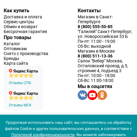
Как купить
Контакты
Доставка и оплата
Магазин в Санкт-
Сервис-центры
Петербурге
Обмен и возврат
8 (800) 555-50-85
Бессрочная гарантия
"Галилей" Санкт-Петербург,
ул. Новороссийская 53 Б
Про товары
Пн-пт: 11:00 - 19:00
Каталог
Сб-Вс: выходной
Оптовикам
Магазин в Москве
Снято с производства
8 (800) 511-13-36
Бренды
Салон "Вебер" Москва,
Карта сайта
Остаповский проезд, д.5,
строение 4, подъезд 3
Пн-пт: 10:00 - 18:00
Сб-Вс: 11:00-18:00
Отзывы СПБ
Мы в соцсетях
Отзывы МСК
Продолжая использовать наш сайт, вы соглашаетесь на обработку
© 1994 — 2026 ООО «Наблюдательные приборы»
файлов Cookie и других пользовательских данных, в соответствии с
Политика конфеденциальности
Политикой конфиденциальности
. Вы можете заблокировать
Согласие на обработку персональных данных