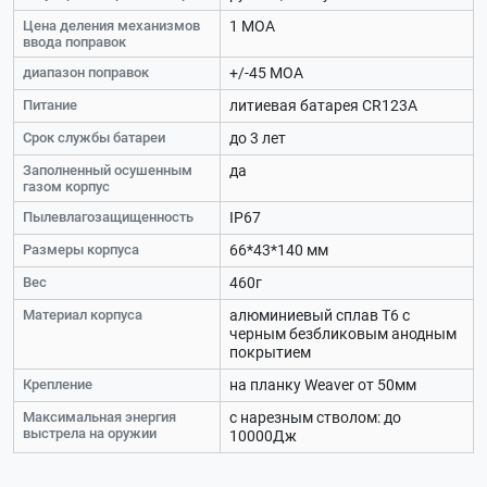
Цена деления механизмов
1 МОА
ввода поправок
диапазон поправок
+/-45 МОА
Питание
литиевая батарея CR123А
Срок службы батареи
до 3 лет
Заполненный осушенным
да
газом корпус
Пылевлагозащищенность
IP67
Размеры корпуса
66*43*140 мм
Вес
460г
Материал корпуса
алюминиевый сплав Т6 с
черным безбликовым анодным
покрытием
Крепление
на планку Weaver от 50мм
Максимальная энергия
с нарезным стволом: до
выстрела на оружии
10000Дж