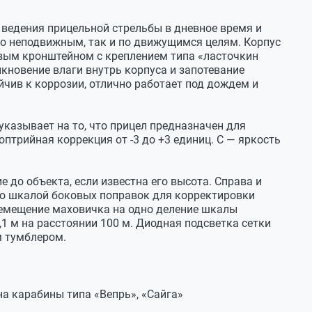
ведения прицельной стрельбы в дневное время и
по неподвижным, так и по движущимся целям. Корпус
вым кронштейном с креплением типа «ласточкин
икновение влаги внутрь корпуса и запотевание
йчив к коррозии, отлично работает под дождем и
казывает на то, что прицел предназначен для
оптрийная коррекция от -3 до +3 единиц. С — яркость
 до объекта, если известна его высота. Справа и
со шкалой боковых поправок для корректировки
ремещение маховичка на одно деление шкалы
1 м на расстоянии 100 м. Диодная подсветка сетки
м тумблером.
а карабины типа «Вепрь», «Сайга»