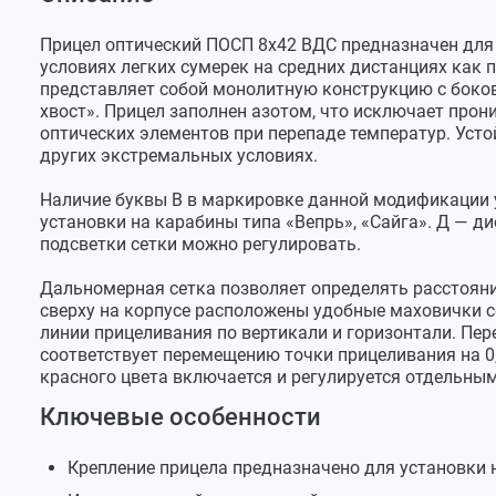
Оставить отзыв
Видимое
8Х
Прицел оптический ПОСП 8х42 ВДС
Задать вопрос
увеличение
Наглазник
Прицел оптический ПОСП 8х42 ВДС предназначен для 
Угловое поле
2,8 град.
условиях легких сумерек на средних дистанциях как 
Крышки окуляра и объектива
зрения
представляет собой монолитную конструкцию с боко
Ключ
хвост». Прицел заполнен азотом, что исключает прон
Удаление
75 мм
выходного
оптических элементов при перепаде температур. Усто
Футляр
зрачка
других экстремальных условиях.
Салфетка
Световой
40 мм
Наличие буквы В в маркировке данной модификации у
диаметр
Инструкция по эксплуатации
объектива
установки на карабины типа «Вепрь», «Сайга». Д — ди
Гарантийный талон
подсветки сетки можно регулировать.
Диаметр
4,7 мм
выходного
Дальномерная сетка позволяет определять расстояние
зрачка
сверху на корпусе расположены удобные маховички 
Напряжение
3 В
линии прицеливания по вертикали и горизонтали. Пе
питания
соответствует перемещению точки прицеливания на 0,
красного цвета включается и регулируется отдельны
Источник
AG13x2 (2х1,5В)
питания
Ключевые особенности
Размер(без
82х167х400 мм
наглазника)
Крепление прицела предназначено для установки н
Вес
0,8 кг