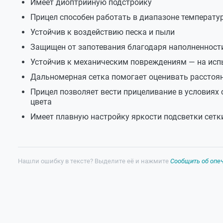
Имеет диоптрийную подстройку
Прицел способен работать в диапазоне температур 
Устойчив к воздействию песка и пыли
Защищен от запотевания благодаря наполненност
Устойчив к механическим повреждениям — на исп
Дальномерная сетка помогает оценивать расстоян
Прицел позволяет вести прицеливание в условиях 
цвета
Имеет плавную настройку яркости подсветки сетк
Нашли ошибку в тексте? Выделите её и нажмите
Сообщить об опе