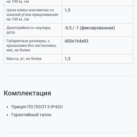
на 100 м, см
Цена клика маховичка со
1,5
шкалой углов прицеливания
на 100 м, см
Диоптрийность окуляра,
-0,5 / -1 (фиксированная)
дптр
Габаритные размеры, с
400х164х83
крышками без наглазника,
мм, не более
Масса, кг, не более
1,3
Комплектация
Прицел ПО ПОСП 3-9*42U
Гарантийный талон