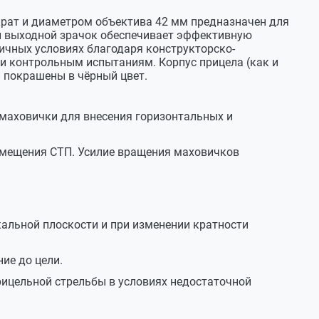
 крат и диаметром объектива 42 мм предназначен для
ый выходной зрачок обеспечивает эффективную
20.02.2020
личных условиях благодаря конструкторско-
 и контрольным испытаниям. Корпус прицела (как и
 покрашены в чёрный цвет.
ин KK TG3 на базе Тигра?
20.02.2020
 маховички для внесения горизонтальных и
аш карабин.
смещения СТП. Усилие вращения маховичков
17.12.2019
кальной плоскости и при изменении кратности
из вашего ассортимента для TG2 с сеткой парабола?
17.12.2019
ие до цели.
ицельной стрельбы в условиях недостаточной
сеткой парабола очень сложно ввезти в РФ ,таможня
2 шт
еткой (подобные сетки не охотничьи , гражданские ,
прицелов с сеткой парабола в человеческий рост) .