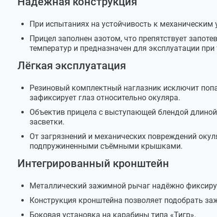
Надёжная конструкция
По этой причине в РФ с сеткой парабола , в о
Цена щелчка (клика)
2,5
изделия , собранные на территории данных го
маховичка на 100 м, см
При испытаниях на устойчивость к механическим 
при установке подобных прицелов на оружие 
В Вашем случае при подборе прицела с зап
Прицел заполнен азотом, что препятствует запоте
комплект на сайте под калибр 366 , но с сеткой
температур и предназначен для эксплуатации при 
Габаритные размеры с
340х165х70
крышками
Лёгкая эксплуатация
1. арт.25362 Прицел оптический Veber Wolf 3-9
Масса, кг
2. арт.11167 Крепление Weaver-Бк (Белтекс О
0,95
Резиновый комплектный наглазник исключит попа
установке на оружие со складным прикладом 
зафиксирует глаз относительно окуляра.
Объектив прицела с выступающей блендой длиной
3. арт.23394 Кольца для прицела Veber 3021 H
засветки.
От загрязнений и механических повреждений окул
подпружиненными съёмными крышками.
Интегрированный кронштейн
Металлический зажимной рычаг надёжно фиксируе
Конструкция кронштейна позволяет подобрать за
Боковая установка на карабины типа «Тигр».