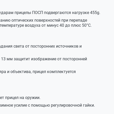
сновном , в продаже только российские и белорусские
сударств . Проблемы с петлей складного приклада
ударам прицелы ПОСП подвергаются нагрузке 455g.
были описаны в более раннем ответе.
рашиваемой кратностью подойдет следующий
ванию оптических поверхностей при перепаде
 Mil Dot прицела :
температуре воздуха от минус 40 до плюс 50°С.
*42 IR .
птик) (29044) , беспроблемный кронштейн при
дания света от посторонних источников и
, рассчитанный под габаритные прицелы.
 13 мм защитит изображение от посторонней
S .
яра и объектива, прицел комплектуется
т прицел на оружии.
жимное усилие с помощью регулировочной гайки.