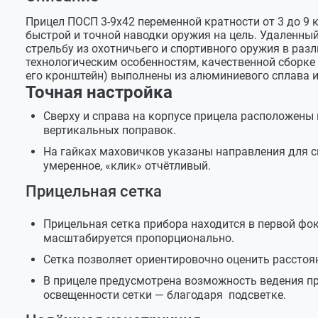
Оставить отзыв
Прицел ПОСП 3-9x42
Задать вопрос
Видимое увеличение, крат
3-9
Прицел ПОСП 3-9x42 переменной кратности от 3 до 9
Резиновый наглазник
быстрой и точной наводки оружия на цель. Удаленн
Регулировочный ключ
Динар
стрельбу из охотничьего и спортивного оружия в раз
Угловое поле зрения, град
4,8-2,8
технологическим особенностям, качественной сборке
Салфетка для протирки
его кронштейн) выполнены из алюминиевого сплава и
Добрый день. Подходит ли данная оптика под караб
Чехол для хранения
Точная настройка
Световой диаметр объектива,
40
мм
Служба поддержки
Сверху и справа на корпусе прицела расположены
вертикальных поправок.
Добрый день . Да , возможна установка на В
Предел разрешения, секунд, не
20-10
На гайках маховичков указаны направления для 
более
умеренное, «клик» отчётливый.
Прицельная сетка
Maxim
Удаление выходного зрачка от
73-76
последней поверхности, мм
Прицельная сетка прибора находится в первой фо
Спасибо за ответ. Можете порекомендовать что-то 
масштабируется пропорционально.
Диаметр выходного зрачка, мм
10,6-4,1
Служба поддержки
Сетка позволяет ориентировочно оценить расстоян
В прицеле предусмотрена возможность ведения пр
Добрый день. Прицелы зарубежной сборки с 
Источник питания
освещенности сетки — благодаря подсветке.
МЦ 130 (AG13) — 
не пропускает подобные изделия с армейской с
действуют и ограничения по ввозу оптических 