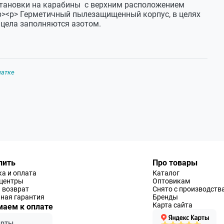
тановки на карабины с верхним расположением
.</p><p> Герметичный пылезащищенный корпус, в целях
ицела заполняются азотом.
чатке
пить
Про товары
а и оплата
Каталог
-центры
Оптовикам
 возврат
Снято с производств
ная гарантия
Бренды
Карта сайта
аем к оплате
арты