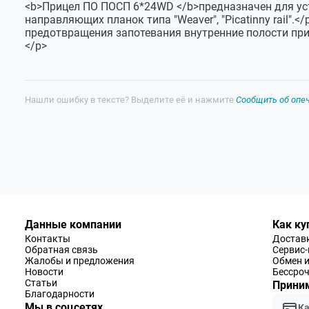
<b>Прицел ПО ПОСП 6*24WD </b>предназначен для ус
Угловое поле зрения,
7,5 - 4
направляющих планок типа "Weaver", "Picatinny rail"
градусы
предотвращения запотевания внутренние полости пр
Удаление выходного
76 - 73
</p>
зрачка, мм
Световой диаметр
24
объектива, мм
Нашли ошибку в тексте? Выделите её и нажмите
Сообщить об опе
Диаметр выходного
9,6 - 3,8
зрачка, мм
Напряжение
3
питания, В
Источник питания
CR2032
Габаритные размеры
270x80х80
без наглазника, мм
Данные компании
Как ку
Масса, кг
0,7
Контакты
Доставк
Обратная связь
Сервис
Величина клика
2,5 см на 100 м
Жалобы и предложения
Обмен и
Новости
Бессроч
Статьи
Приним
Благодарности
Мы в соцсетях
К