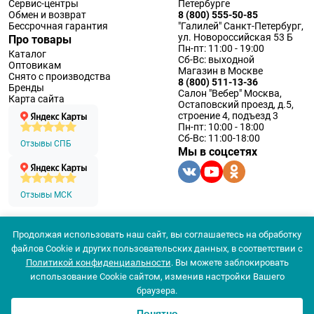
Сервис-центры
Петербурге
Обмен и возврат
8 (800) 555-50-85
Бессрочная гарантия
"Галилей" Санкт-Петербург,
ул. Новороссийская 53 Б
Про товары
Пн-пт: 11:00 - 19:00
Каталог
Сб-Вс: выходной
Оптовикам
Магазин в Москве
Снято с производства
8 (800) 511-13-36
Бренды
Салон "Вебер" Москва,
Карта сайта
Остаповский проезд, д.5,
строение 4, подъезд 3
Пн-пт: 10:00 - 18:00
Сб-Вс: 11:00-18:00
Отзывы СПБ
Мы в соцсетях
Отзывы МСК
Продолжая использовать наш сайт, вы соглашаетесь на обработку
© 1994 — 2026 ООО «Наблюдательные приборы»
файлов Cookie и других пользовательских данных, в соответствии с
Политика конфеденциальности
Политикой конфиденциальности
. Вы можете заблокировать
Согласие на обработку персональных данных
Согласие использования
использование Cookie сайтом, изменив настройки Вашего
браузера.
Понятно