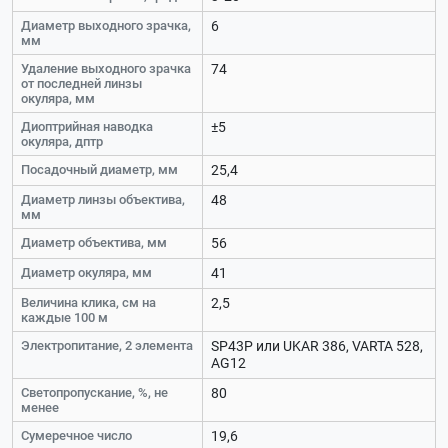
Диаметр выходного зрачка,
6
мм
Удаление выходного зрачка
74
от последней линзы
окуляра, мм
Диоптрийная наводка
±5
окуляра, дптр
Посадочный диаметр, мм
25,4
Диаметр линзы объектива,
48
мм
Диаметр объектива, мм
56
Диаметр окуляра, мм
41
Величина клика, см на
2,5
каждые 100 м
Электропитание, 2 элемента
SP43P или UKAR 386, VARTA 528,
AG12
Светопропускание, %, не
80
менее
Сумеречное число
19,6