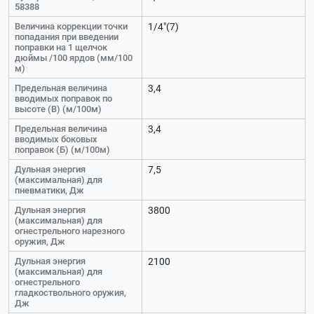
58388
Величина коррекции точки
1/4"(7)
попадания при введении
поправки на 1 щелчок
дюймы /100 ярдов (мм/100
м)
Предельная величина
3,4
вводимых поправок по
высоте (В) (м/100м)
Предельная величина
3,4
вводимых боковых
поправок (Б) (м/100м)
Дульная энергия
7,5
(максимальная) для
пневматики, Дж
Дульная энергия
3800
(максимальная) для
огнестрельного нарезного
оружия, Дж
Дульная энергия
2100
(максимальная) для
огнестрельного
гладкоствольного оружия,
Дж