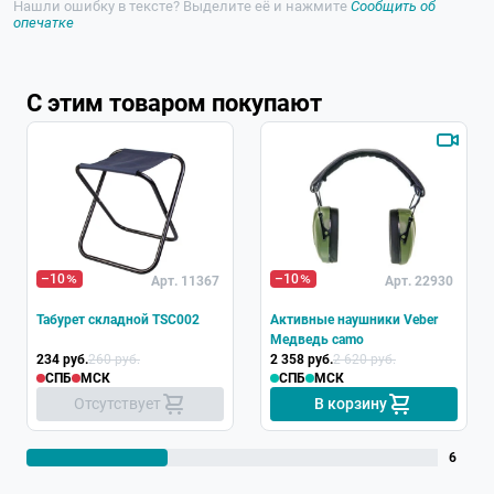
Нашли ошибку в тексте? Выделите её и нажмите
Сообщить об
опечатке
С этим товаром покупают
–10
–10
Арт. 11367
Арт. 22930
Табурет складной TSC002
Активные наушники Veber
Медведь camo
234 руб.
260 руб.
2 358 руб.
2 620 руб.
СПБ
МСК
СПБ
МСК
Отсутствует
В корзину
6