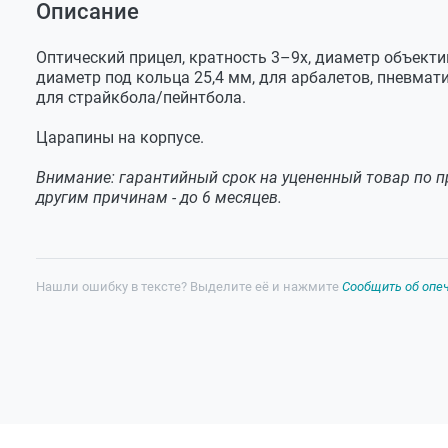
Описание
Оставить отзыв
Задать вопрос
Оптический прицел, кратность 3–9х, диаметр объекти
диаметр под кольца 25,4 мм, для арбалетов, пневмати
для страйкбола/пейнтбола.
Царапины на корпусе.
Внимание: гарантийный срок на уцененный товар по пр
другим причинам - до 6 месяцев.
Нашли ошибку в тексте? Выделите её и нажмите
Сообщить об опе