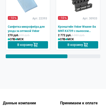
–10
–10
Арт. 22393
Арт. 30933
Салфетка микрофибра для
Кронштейн Veber Weaver-Бк
ухода за оптикой Veber
MNT-K4709 с выносом
270 руб.
300 руб.
вперед
2 772 руб.
3 080 руб.
СПБ
МСК
СПБ
МСК
В корзину
В корзину
Данные компании
Принимаем к оплате