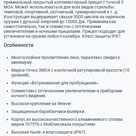
премиальный закрытый коллиматорный прицел с точкой 3
МОА. Может использоваться для всех видов стрельбы:
темповой, спортивной, охотничьей, тренировочной и т. д.
Конструкция выдерживает свыше 5000 циклов на нарезном
оружии с дульной энергией до 10000 Дж. Применим как
самостоятельно, так и совместно с оптическими
увеличителями и ночными прицелами. Прицел подходит для
установки на оружие любого калибра.
Класс защиты IP67.
Особенности
Многослойное просветление линз, параллакс сведен к
минимуму.
Марка-точка 3МОА с кнопочной регулировкой яркости (10
уровней).
Функция «Встряхивание для пробуждения»
Совместим с оптическими увеличителями и приборами
ночного видения.
Высокое крепление на Weaver
Защищенные барабанчики выверки.
Корпус из высококачественного алюминиевого сплава
марки 7075Т6 с безбликовым покрытием.
Высокая пыле- и влагозащита (IP67).