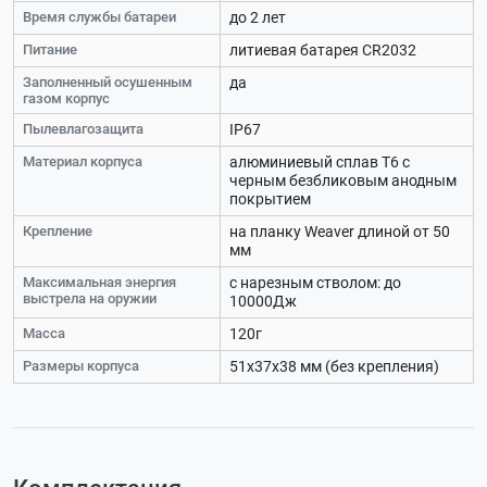
Время службы батареи
до 2 лет
Питание
литиевая батарея CR2032
Заполненный осушенным
да
газом корпус
Пылевлагозащита
IP67
Материал корпуса
алюминиевый сплав Т6 с
черным безбликовым анодным
покрытием
Крепление
на планку Weaver длиной от 50
мм
Максимальная энергия
с нарезным стволом: до
выстрела на оружии
10000Дж
Масса
120г
Размеры корпуса
51х37х38 мм (без крепления)