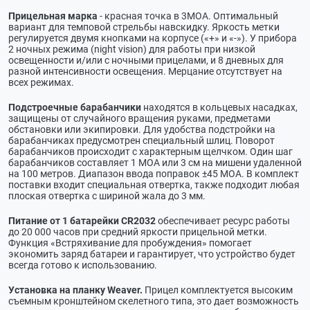
Прицельная марка
- красная точка в 3МОА. Оптимальный
вариант для темповой стрельбы навскидку. Яркость метки
регулируется двумя кнопками на корпусе («+» и «-»). У прибора
2 ночных режима (night vision) для работы при низкой
освещенности и/или с ночными прицелами, и 8 дневных для
разной интенсивности освещения. Мерцание отсутствует на
всех режимах.
Подстроечные барабанчики
находятся в кольцевых насадках,
защищены от случайного вращения руками, предметами
обстановки или экипировки. Для удобства подстройки на
барабанчиках предусмотрен специальный шлиц. Поворот
барабанчиков происходит с характерным щелчком. Один шаг
барабанчиков составляет 1 МОА или 3 см на мишени удаленной
на 100 метров. Диапазон ввода поправок ±45 МОА. В комплект
поставки входит специальная отвертка, также подходит любая
плоская отвертка с шириной жала до 3 мм.
Питание от 1 батарейки CR2032
обеспечивает ресурс работы
до 20 000 часов при средний яркости прицельной метки.
Функция «Встряхивание для пробуждения» помогает
экономить заряд батареи и гарантирует, что устройство будет
всегда готово к использованию.
Установка на планку Weaver.
Прицел комплектуется высоким
съемным кронштейном скелетного типа, это дает возможность