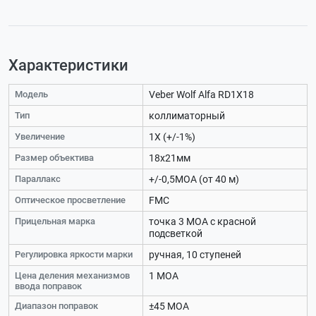
Характеристики
Модель
Veber Wolf Alfa RD1X18
Тип
коллиматорный
Увеличение
1Х (+/-1%)
Размер объектива
18х21мм
Параллакс
+/-0,5МОА (от 40 м)
Оптическое просветление
FMC
Прицельная марка
точка 3 МОА с красной
подсветкой
Регулировка яркости марки
ручная, 10 ступеней
Цена деления механизмов
1 МОА
ввода поправок
Диапазон поправок
±45 МОА