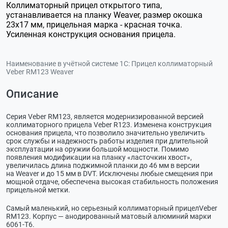
Коллиматорный прицел открытого типа,
устанавливается на планку Weaver, размер окошка
23x17 мм, прицельная марка - красная точка.
Усиленная конструкция основания прицела.
Наименование в учётной системе 1С:
Прицел коллиматорный
Veber RM123 Weaver
Описание
Серия Veber RM123, является модернизированной версией
коллиматорного прицела Veber R123. Изменена конструкция
основания прицела, что позволило значительно увеличить
срок службы и надежность работы изделия при длительной
эксплуатации на оружии большой мощности. Помимо
появления модификации на планку «ласточкин хвост»,
увеличилась длина поджимной планки до 46 мм в версии
на Weaver и до 15 мм в DVT. Исключены любые смещения при
мощной отдаче, обеспечена высокая стабильность положения
прицельной метки.
Самый маленький, но серьезный коллиматорный прицелVeber
RM123. Корпус — анодированный матовый алюминий марки
6061-Т6
.