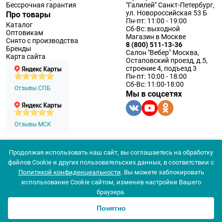
Бессрочная гарантия
"Галилей" Санкт-Петербург,
ул. Новороссийская 53 Б
Про товары
Пн-пт: 11:00 - 19:00
Каталог
Сб-Вс: выходной
Оптовикам
Магазин в Москве
Снято с производства
8 (800) 511-13-36
Бренды
Салон "Вебер" Москва,
Карта сайта
Остаповский проезд, д.5,
строение 4, подъезд 3
Пн-пт: 10:00 - 18:00
Сб-Вс: 11:00-18:00
Отзывы СПБ
Мы в соцсетях
Отзывы МСК
Продолжая использовать наш сайт, вы соглашаетесь на обработку
© 1994 — 2026 ООО «Наблюдательные приборы»
файлов Cookie и других пользовательских данных, в соответствии с
Политика конфеденциальности
Политикой конфиденциальности
. Вы можете заблокировать
Согласие на обработку персональных данных
Согласие использования
использование Cookie сайтом, изменив настройки Вашего
браузера.
Понятно
0