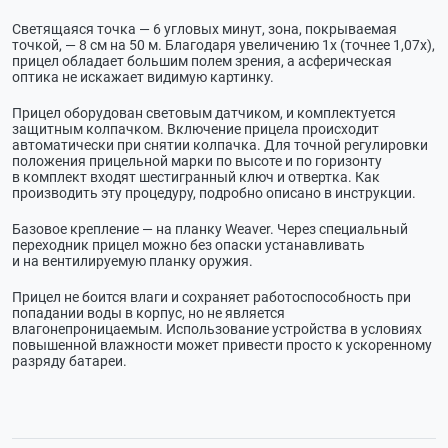
Светящаяся точка — 6 угловых минут, зона, покрываемая
точкой, — 8 см на 50 м. Благодаря увеличению 1х (точнее 1,07х),
прицел обладает большим полем зрения, а асферическая
оптика не искажает видимую картинку.
Прицел оборудован световым датчиком, и комплектуется
защитным колпачком. Включение прицела происходит
автоматически при снятии колпачка. Для точной регулировки
положения прицельной марки по высоте и по горизонту
в комплект входят шестигранный ключ и отвертка. Как
производить эту процедуру, подробно описано в инструкции.
Базовое крепление — на планку Weaver. Через специальный
переходник прицел можно без опаски устанавливать
и на вентилируемую планку оружия.
Прицел не боится влаги и сохраняет работоспособность при
попадании воды в корпус, но не является
влагонепроницаемым. Использование устройства в условиях
повышенной влажности может привести просто к ускоренному
разряду батареи.