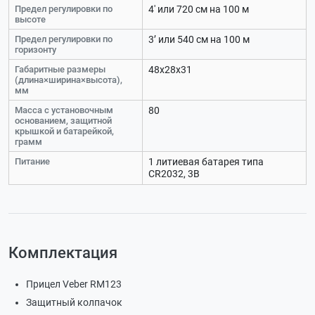
Предел регулировки по
4' или 720 см на 100 м
высоте
Предел регулировки по
3’ или 540 см на 100 м
горизонту
Габаритные размеры
48х28х31
(длина×ширина×высота),
мм
Масса с установочным
80
основанием, защитной
крышкой и батарейкой,
грамм
Питание
1 литиевая батарея типа
CR2032, 3В
Комплектация
Прицел Veber RM123
Защитный колпачок