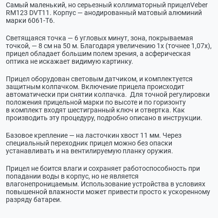
Самый маленький, но серьезный коллиматорный прицелVeber
RM123 DVT11. Корпус — анодированный матовый алюминий
марки
6061-Т6
.
Светящаяся точка — 6 угловых минут, зона, покрываемая
точкой, — 8 см на 50 м. Благодаря увеличению 1х (точнее 1,07х),
прицел обладает большим полем зрения, а асферическая
оптика не искажает видимую картинку.
Прицел оборудован световым датчиком, и комплектуется
защитным колпачком. Включение прицела происходит
автоматически при снятии колпачка. Для точной регулировки
положения прицельной марки по высоте и по горизонту
в комплект входят шестигранный ключ и отвертка. Как
производить эту процедуру, подробно описано в инструкции.
Базовое крепление — на ласточкин хвост 11 мм. Через
специальный переходник прицел можно без опаски
устанавливать и на вентилируемую планку оружия.
Прицел не боится влаги и сохраняет работоспособность при
попадании воды в корпус, но не является
влагонепроницаемым. Использование устройства в условиях
повышенной влажности может привести просто к ускоренному
разряду батареи.