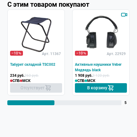
С этим товаром покупают
Хит
–10
–10
Арт. 11367
Арт. 22929
Табурет складной TSC002
Активные наушники Veber
Медведь black
234 руб.
260 руб.
1 908 руб.
2 120 руб.
СПБ
МСК
СПБ
МСК
Отсутствует
В корзину
5