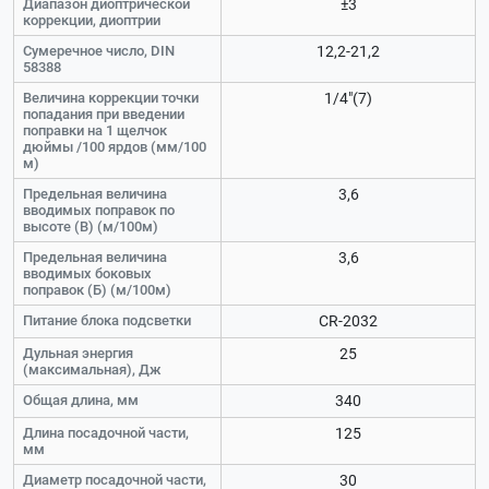
Диапазон диоптрической
±3
коррекции, диоптрии
Сумеречное число, DIN
12,2-21,2
58388
Величина коррекции точки
1/4"(7)
попадания при введении
поправки на 1 щелчок
дюймы /100 ярдов (мм/100
м)
Предельная величина
3,6
вводимых поправок по
высоте (В) (м/100м)
Предельная величина
3,6
вводимых боковых
поправок (Б) (м/100м)
Питание блока подсветки
CR-2032
Дульная энергия
25
(максимальная), Дж
Общая длина, мм
340
Длина посадочной части,
125
мм
Диаметр посадочной части,
30