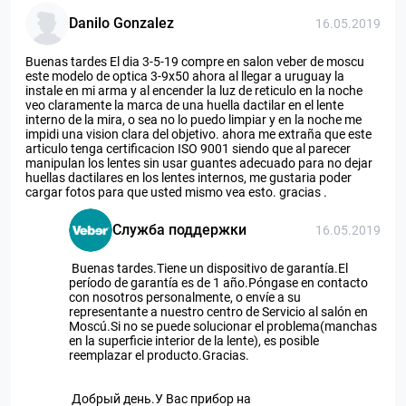
Danilo Gonzalez
16.05.2019
Buenas tardes El dia 3-5-19 compre en salon veber de moscu
este modelo de optica 3-9x50 ahora al llegar a uruguay la
instale en mi arma y al encender la luz de reticulo en la noche
veo claramente la marca de una huella dactilar en el lente
interno de la mira, o sea no lo puedo limpiar y en la noche me
impidi una vision clara del objetivo. ahora me extraña que este
articulo tenga certificacion ISO 9001 siendo que al parecer
manipulan los lentes sin usar guantes adecuado para no dejar
huellas dactilares en los lentes internos, me gustaria poder
cargar fotos para que usted mismo vea esto. gracias .
Служба поддержки
16.05.2019
Buenas tardes.Tiene un dispositivo de garantía.El
período de garantía es de 1 año.Póngase en contacto
con nosotros personalmente, o envíe a su
representante a nuestro centro de Servicio al salón en
Moscú.Si no se puede solucionar el problema(manchas
en la superficie interior de la lente), es posible
reemplazar el producto.Gracias.
Добрый день.У Вас прибор на