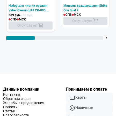
Набор для чистки оружия
Мишень вращающаяся Strike
Veber Cleaning Kit CK-009,
One Duel 2
СПБ
МСК
4.5/5.5 мм
689 руб.
765 руб.
СПБ
МСК
Отсутствует
Отсутствует
7
Данные компании
Принимаем к оплате
Контакты
Карты
Обратная связь
Жалобы и предложения
Новости
Наличные
Статьи
Благодарности