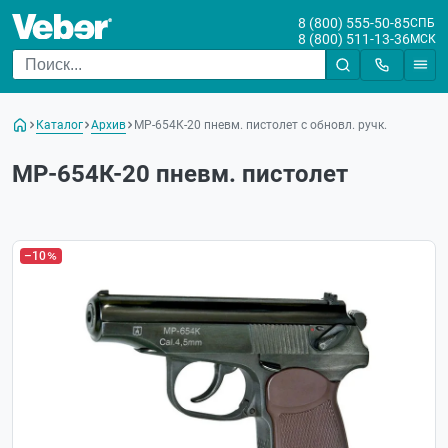
8 (800) 555-50-85
СПБ
8 (800) 511-13-36
МСК
Каталог
Архив
МР-654К-20 пневм. пистолет с обновл. ручк.
МР-654К-20 пневм. пистолет
–10