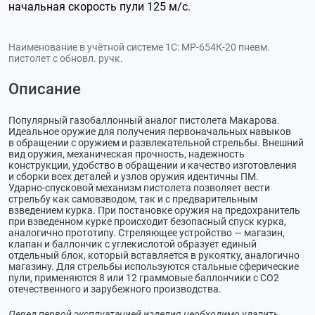
начальная скорость пули 125 м/с.
Наименование в учётной системе 1С:
МР-654К-20 пневм.
пистолет с обновл. ручк.
Описание
Популярный газобаллонный аналог пистолета Макарова.
Идеальное оружие для получения первоначальных навыков
в обращении с оружием и развлекательной стрельбы. Внешний
вид оружия, механическая прочность, надежность
конструкции, удобство в обращении и качество изготовления
и сборки всех деталей и узлов оружия идентичны ПМ.
Ударно-спусковой
механизм пистолета позволяет вести
стрельбу как самовзводом, так и с предварительным
взведением курка. При постановке оружия на предохранитель
при взведенном курке происходит безопасный спуск курка,
аналогично прототипу. Стреляющее устройство — магазин,
клапан и баллончик с углекислотой образует единый
отдельный блок, который вставляется в рукоятку, аналогично
магазину. Для стрельбы используются стальные сферические
пули, применяются 8 или 12 граммовые баллончики с СО2
отечественного и зарубежного производства.
Перед первой эксплуатацией изделия необходимо удалить