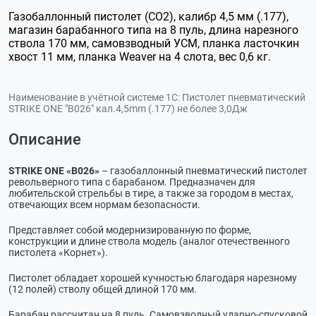
Газобаллонный пистолет (CO2), калибр 4,5 мм (.177),
магазин барабанного типа на 8 пуль, длина нарезного
ствола 170 мм, самовзводный УСМ, планка ласточкин
хвост 11 мм, планка Weaver на 4 слота, вес 0,6 кг.
Наименование в учётной системе 1С:
Пистолет пневматический
STRIKE ONE "B026" кал.4,5mm (.177) не более 3,0Дж
Описание
STRIKE ONE «В026»
– газобаллонный пневматический пистолет
револьверного типа с барабаном. Предназначен для
любительской стрельбы в тире, а также за городом в местах,
отвечающих всем нормам безопасности.
Представляет собой модернизированную по форме,
конструкции и длине ствола модель (аналог отечественного
пистолета «Корнет»).
Пистолет обладает хорошей кучностью благодаря нарезному
(12 полей) стволу общей длиной 170 мм.
Барабан рассчитан на 8 пуль. Самовзводный ударно-спусковой