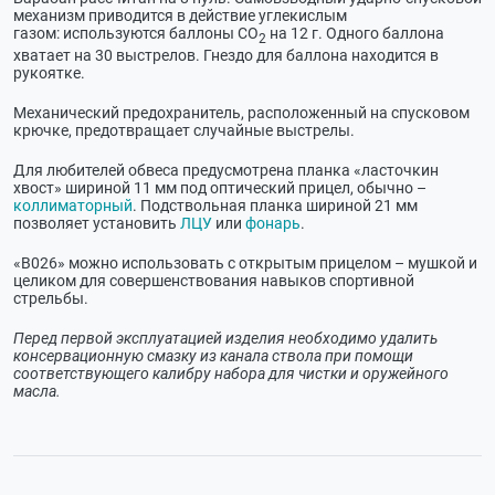
механизм приводится в действие углекислым
газом: используются баллоны СО
на 12 г. Одного баллона
2
хватает на 30 выстрелов. Гнездо для баллона находится в
рукоятке.
Механический предохранитель, расположенный на спусковом
крючке, предотвращает случайные выстрелы.
Для любителей обвеса предусмотрена планка «ласточкин
хвост» шириной 11 мм под оптический прицел, обычно –
коллиматорный
. Подствольная планка шириной 21 мм
позволяет установить
ЛЦУ
или
фонарь
.
«В026» можно использовать с открытым прицелом – мушкой и
целиком для совершенствования навыков спортивной
стрельбы.
Перед первой эксплуатацией изделия необходимо удалить
консервационную смазку из канала ствола при помощи
соответствующего калибру набора для чистки и оружейного
масла.