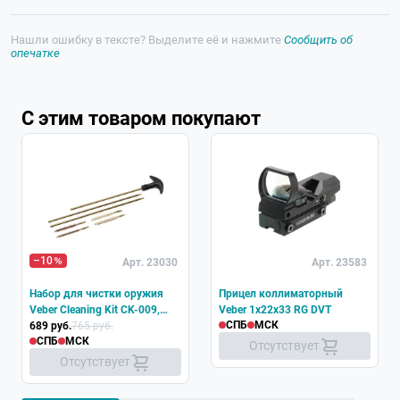
Нашли ошибку в тексте? Выделите её и нажмите
Сообщить об
опечатке
С этим товаром покупают
–10
Арт. 23030
Арт. 23583
Набор для чистки оружия
Прицел коллиматорный
Veber Cleaning Kit CK-009,
Veber 1x22x33 RG DVT
СПБ
МСК
4.5/5.5 мм
689 руб.
765 руб.
СПБ
МСК
Отсутствует
Отсутствует