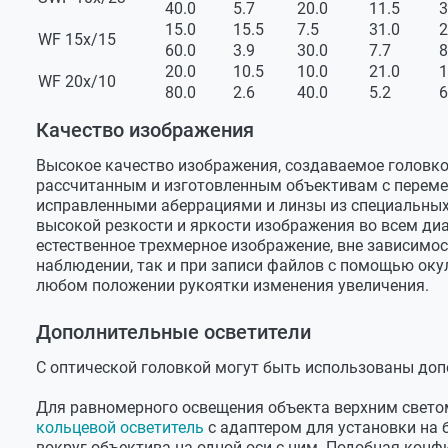
40.0
5.7
20.0
11.5
3
С насадкой 0.5х
172 мм
15.0
15.5
7.5
31.0
2
WF 15х/15
60.0
3.9
30.0
7.7
8
С насадкой 0.75х
95 мм
20.0
10.5
10.0
21.0
1
WF 20х/10
80.0
2.6
40.0
5.2
6
С насадкой 1.5х
42 мм
Качество изображения
С насадкой 2х
28 мм
Размер поля зрения с окуляром SWF 10х/23
Высокое качество изображения, создаваемое головко
рассчитанным и изготовленным объективам с переме
Без насадок
5.7…23 мм
исправленными аберрациями и линзы из специальных 
высокой резкости и яркости изображения во всем ди
С насадкой 0.5х
11.5…46 м
естественное трехмерное изображение, вне зависимос
наблюдении, так и при записи файлов с помощью оку
С насадкой 0.75х
7.7…30.7 
любом положении рукоятки изменения увеличения.
С насадкой 1.5х
3.8...15.3
Дополнительные осветители
С насадкой 2х
2.9…11.5 
С оптической головкой могут быть использованы доп
Эксплуатационные параметры
Рабочий диапазон температур
`+5… +40°
Для равномерного освещения объекта верхним свето
кольцевой осветитель
с адаптером для установки на 
Рабочий диапазон отн. влажности
20…90%
вокруг объектива на одной оси с ним. Подобная конф