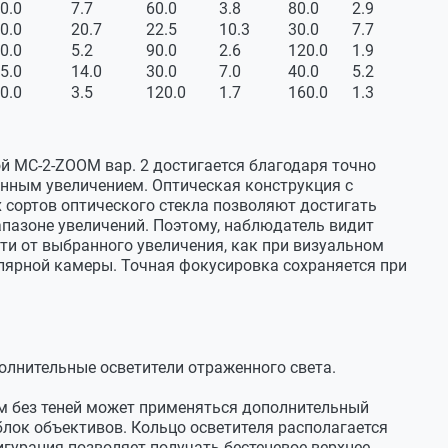
0.0
7.7
60.0
3.8
80.0
2.9
0.0
20.7
22.5
10.3
30.0
7.7
0.0
5.2
90.0
2.6
120.0
1.9
5.0
14.0
30.0
7.0
40.0
5.2
0.0
3.5
120.0
1.7
160.0
1.3
й МС-2-ZOOM вар. 2 достигается благодаря точно
нным увеличением. Оптическая конструкция с
сортов оптического стекла позволяют достигать
апазоне увеличений. Поэтому, наблюдатель видит
м
ти от выбранного увеличения, как при визуальном
лярной камеры. Точная фокусировка сохраняется при
мм
 мм
мм
олнительные осветители отраженного света.
C
м без теней может применяться дополнительный
блок объективов. Кольцо осветителя располагается
игурация позволяет получать бестеневое верхнее