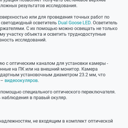
 ложных результатов исследования.
х 170 мм
оверхностью или для проведения точных работ по
н светодиодный осветитель
Dual Goose LED
. Осветитель
ржателями. С их помощью можно освещать не только
му участку объекта и осветить труднодоступные
х 190 мм
вность исследований.
ю с оптическим каналом для установки камеры -
нные на ПК или на внешний монитор. Камера
андартным установочным диаметром 23.2 мм, что
 –
видеоокуляров
.
с помощью специального оптического переключателя.
 наблюдения в правый окуляр.
надлежностям, не входящим в комплект оптической