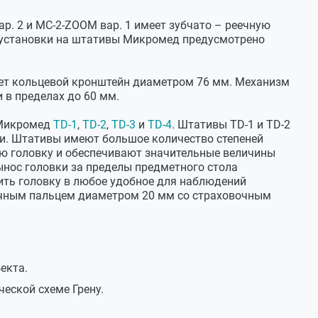
р. 2 и МС-2-ZOOM вар. 1 имеет зубчато – реечную
установки на штативы Микромед предусмотрено
ет кольцевой кронштейн диаметром 76 мм. Механизм
 в пределах до 60 мм.
 Микромед
TD-1
,
TD-2
,
TD-3
и
TD-4
. Штативы TD-1 и TD-2
и. Штативы имеют большое количество степеней
ю головку и обеспечивают значительные величины
нос головки за пределы предметного стола
ть головку в любое удобное для наблюдений
очным пальцем диаметром 20 мм со страховочным
екта.
еской схеме Грену.