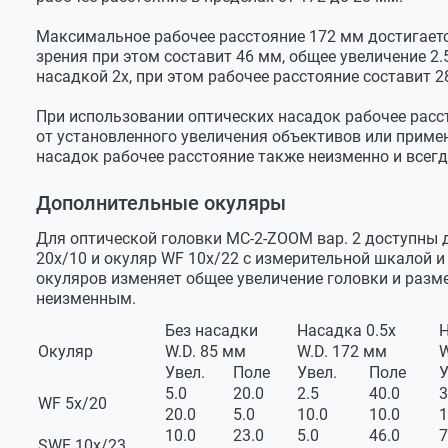
Вращение
поворотна
Максимальное рабочее расстояние 172 мм достигаетс
зрения при этом составит 46 мм, общее увеличение 2.
Угол наклона окулярных тубусов
45⁰
насадкой 2х, при этом рабочее расстояние составит 28
Межзрачковое расстояние
55...75 мм
При использовании оптических насадок рабочее расс
Диоптрийная настройка
на обоих т
от установленного увеличения объективов или приме
насадок рабочее расстояние также неизменно и всегд
Посадочный диаметр
под кронш
Дополнительные окуляры
Установка камеры
в канал в
Деление светового потока
оптически
Для оптической головки МС-2-ZOOM вар. 2 доступны 
20х/10 и окуляр WF 10х/22 с измерительной шкалой 
Окуляры
окуляров изменяет общее увеличение головки и разме
неизменным.
В комплекте
SWF 10х/2
Без насадки
Насадка 0.5х
Н
Дополнительно
WF 5х/20,
Окуляр
W.D. 85 мм
W.D. 172 мм
W
Увел.
Поле
Увел.
Поле
У
Посадочный диаметр
30.5 мм
5.0
20.0
2.5
40.0
3
WF 5х/20
Рабочее расстояние
20.0
5.0
10.0
10.0
1
10.0
23.0
5.0
46.0
7
Без насадок
85 мм
SWF 10х/23