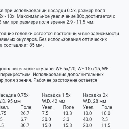
я на 360°
я при использовании насадки 0.5х, размер поля
5х - 10х. Максимальное увеличение 80х достигается с
 мм при размере поля зрения 2.9 - 11.5 мм.
тояние головки остается постоянным вне зависимости
убусах ±5 дптр
няемых окуляров. Без использования оптических
а составляет 85 мм.
тейн Ø76 мм
изуализации Ø23.2 мм
й переключатель 50:50
дополнительные окуляры WF 5х/20, WF 15х/15, WF
и перекрестьем. Использование дополнительных
р поля зрения. Рабочее расстояние остается
3
асадка 0.75х
Насадка 1.5х
Насадка 2х
 WF 15х/15, WF 20х/10, WF 10х/22 со шкалой
.D. 95 мм
W.D. 42 мм
W.D. 28 мм
вел.
Поле
Увел.
Поле
Увел.
Поле
.75
26.7
7.5
13.3
10.0
10.0
5
6.7
30.0
3.3
40.0
2.5
.5
30.7
15.0
15.3
20.0
11.5