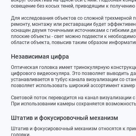
освещение без косых теней, приводящим к получению
Массогабаритные параметры
Размеры головки (В х Г х Ш)
260 х 210 
Для исследования объектов со сложной трехмерной п
ремонту, монтажу или реставрации будет эффективе
Масса головки
1800 г
оснащен двумя точечными источниками с гибкими де
плоские объекты - свет можно подвести к необходимо
Размеры в упаковке
330 х 210 
области объекта, повысив таким образом информати
Масса в упаковке
2400 г
Независимая цифра
Оптическая головка имеет тринокулярную конструкци
цифрового видеоокуляра. Это позволяет выводить да
устанавливается в тубус канала визуализации со ст
позволяет использовать широкий ассортимент камер
Световой поток переводится на канал визуализации 
При использовании камеры сохраняется возможность
Штатив и фокусировочный механизм
Штатив и фокусировочный механизм относятся к при
головки.