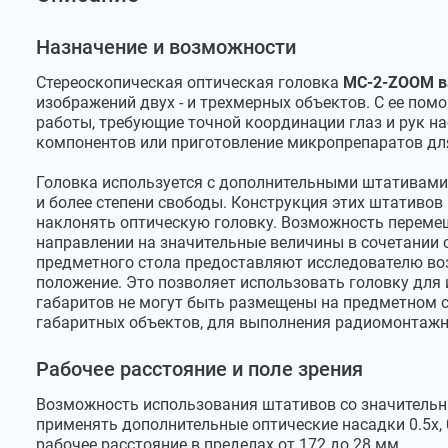
Оставить отзыв
Оптическая головка MC-2-ZOOM вар. 2
Оптическая головка МС-2-ZOOM вар.2
Задать вопрос
Гарантийный талон
Тип
стереоско
Назначение и возможности
Оптическая схема
Грену
Стереоскопическая оптическая головка
МС-2-ZOOM в
изображений двух - и трехмерных объектов. С ее по
Изображение
прямое
работы, требующие точной координации глаз и рук 
Механизм фокусировки
по дополн
компонентов или приготовление микропрепаратов дл
Штатив
по дополн
Головка используется с дополнительными штативами 
и более степени свободы. Конструкция этих штативов
Увеличение
наклонять оптическую головку. Возможность переме
В базовой комплектации
10х…40х
направлении на значительные величины в сочетании 
предметного стола предоставляют исследователю во
С дополнительной оптикой
2.5х…160х
положение. Это позволяет использовать головку для 
габаритов не могут быть размещены на предметном с
Коэффициент зуммирования
4х
габаритных объектов, для выполнения радиомонтажн
Увеличение объективов
1х - 4х
Рабочее расстояние и поле зрения
Визуальная насадка
Возможность использования штативов со значитель
Тип
тринокул
применять дополнительные оптические насадки 0.5х, 
рабочее расстояние в пределах от 172 до 28 мм.
Увеличение насадки
1х