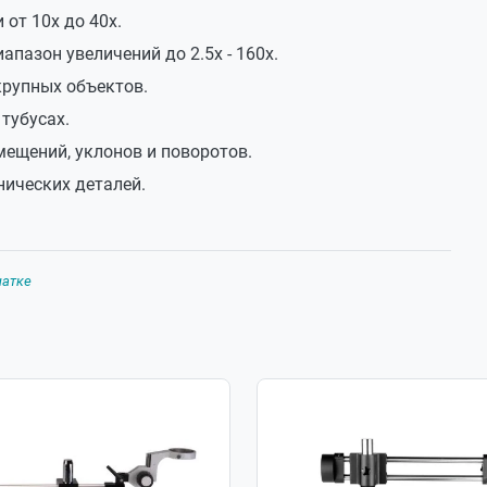
от 10х до 40х.
пазон увеличений до 2.5х - 160х.
крупных объектов.
тубусах.
ещений, уклонов и поворотов.
ических деталей.
чатке