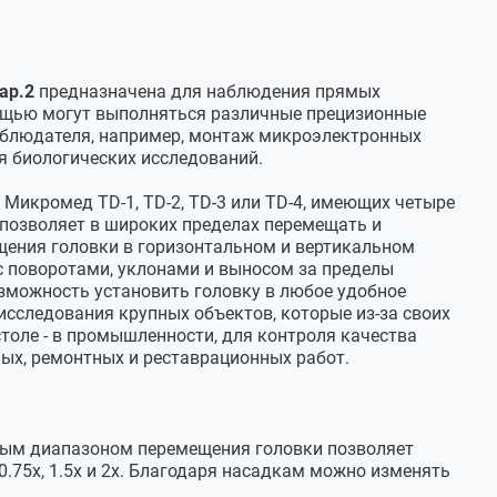
пическая
ар.2
предназначена для наблюдения прямых
мощью могут выполняться различные прецизионные
наблюдателя, например, монтаж микроэлектронных
ительному заказу
я биологических исследований.
ительному заказу
Микромед TD-1, TD-2, TD-3 или TD-4, имеющих четыре
 позволяет в широких пределах перемещать и
щения головки в горизонтальном и вертикальном
с поворотами, уклонами и выносом за пределы
зможность установить головку в любое удобное
исследования крупных объектов, которые из-за своих
толе - в промышленности, для контроля качества
ых, ремонтных и реставрационных работ.
ным диапазоном перемещения головки позволяет
ярная
0.75х, 1.5х и 2х. Благодаря насадкам можно изменять