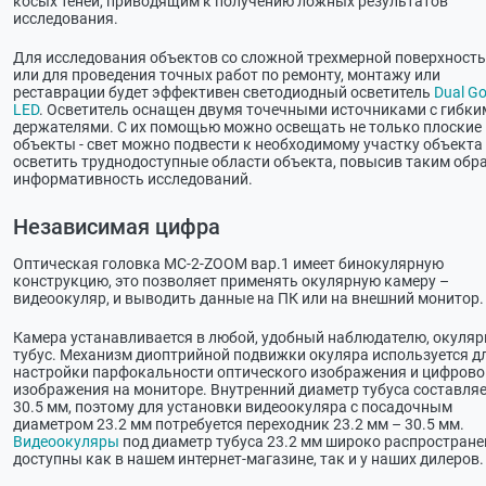
косых теней, приводящим к получению ложных результатов
исследования.
Для исследования объектов со сложной трехмерной поверхност
или для проведения точных работ по ремонту, монтажу или
реставрации будет эффективен светодиодный осветитель
Dual G
LED
. Осветитель оснащен двумя точечными источниками с гибки
держателями. С их помощью можно освещать не только плоские
объекты - свет можно подвести к необходимому участку объекта
осветить труднодоступные области объекта, повысив таким обр
информативность исследований.
Независимая цифра
Оптическая головка МС-2-ZOOM вар.1 имеет бинокулярную
конструкцию, это позволяет применять окулярную камеру –
видеоокуляр, и выводить данные на ПК или на внешний монитор.
Камера устанавливается в любой, удобный наблюдателю, окуля
тубус. Механизм диоптрийной подвижки окуляра используется д
настройки парфокальности оптического изображения и цифрово
изображения на мониторе. Внутренний диаметр тубуса составля
30.5 мм, поэтому для установки видеоокуляра с посадочным
диаметром 23.2 мм потребуется переходник 23.2 мм – 30.5 мм.
Видеоокуляры
под диаметр тубуса 23.2 мм широко распростране
доступны как в нашем интернет-магазине, так и у наших дилеров.