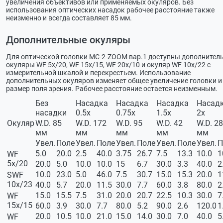
увеличения объективов или применяемых окуляров. Без
использования оптических насадок рабочее расстояние также
неизменно и всегда составляет 85 мм.
Дополнительные окуляры
Для оптической головки МС-2-ZOOM вар.1 доступны дополнител
окуляры WF 5х/20, WF 15х/15, WF 20х/10 и окуляр WF 10х/22 с
измерительной шкалой и перекрестьем. Использование
дополнительных окуляров изменяет общее увеличение головки и
размер поля зрения. Рабочее расстояние остается неизменным.
Без
Насадка
Насадка
Насадка
Насад
насадки
0.5х
0.75х
1.5х
2х
Окуляр
W.D. 85
W.D. 172
W.D. 95
W.D. 42
W.D. 28
мм
мм
мм
мм
мм
Увел.
Поле
Увел.
Поле
Увел.
Поле
Увел.
Поле
Увел.
П
5.0
20.0
2.5
40.0
3.75
26.7
7.5
13.3
10.0
1
WF
5х/20
20.0
5.0
10.0
10.0
15
6.7
30.0
3.3
40.0
2
10.0
23.0
5.0
46.0
7.5
30.7
15.0
15.3
20.0
1
SWF
10х/23
40.0
5.7
20.0
11.5
30.0
7.7
60.0
3.8
80.0
2
15.0
15.5
7.5
31.0
20.0
20.7
22.5
10.3
30.0
7
WF
15х/15
60.0
3.9
30.0
7.7
80.0
5.2
90.0
2.6
120.0
1
20.0
10.5
10.0
21.0
15.0
14.0
30.0
7.0
40.0
5
WF