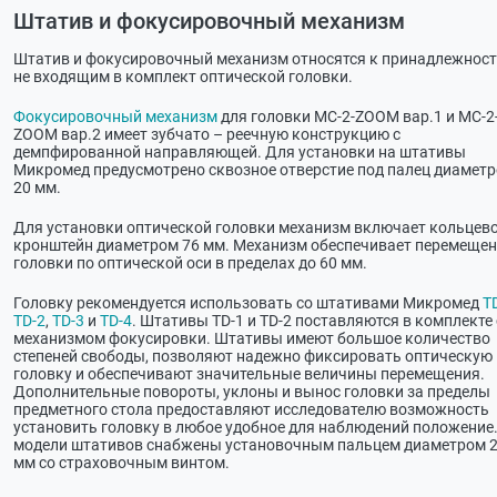
Штатив и фокусировочный механизм
Штатив и фокусировочный механизм относятся к принадлежност
не входящим в комплект оптической головки.
Фокусировочный механизм
для головки МС-2-ZOOM вар.1 и МС-2
ZOOM вар.2 имеет зубчато – реечную конструкцию с
демпфированной направляющей. Для установки на штативы
Микромед предусмотрено сквозное отверстие под палец диамет
20 мм.
Для установки оптической головки механизм включает кольцев
кронштейн диаметром 76 мм. Механизм обеспечивает перемещен
головки по оптической оси в пределах до 60 мм.
Головку рекомендуется использовать со штативами Микромед
T
TD-2
,
TD-3
и
TD-4
. Штативы TD-1 и TD-2 поставляются в комплекте 
механизмом фокусировки. Штативы имеют большое количество
степеней свободы, позволяют надежно фиксировать оптическую
головку и обеспечивают значительные величины перемещения.
Дополнительные повороты, уклоны и вынос головки за пределы
предметного стола предоставляют исследователю возможность
установить головку в любое удобное для наблюдений положение.
модели штативов снабжены установочным пальцем диаметром 
мм со страховочным винтом.