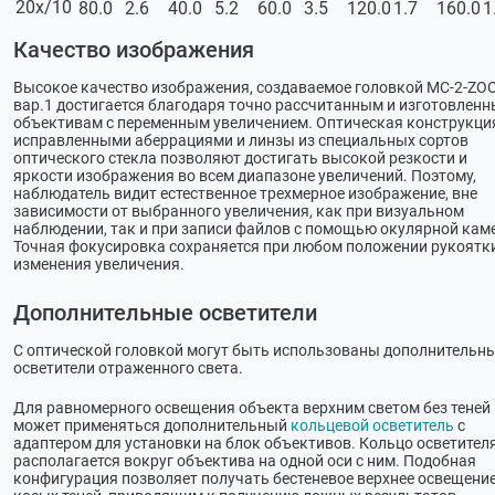
20х/10
80.0
2.6
40.0
5.2
60.0
3.5
120.0
1.7
160.0
1
Качество изображения
Высокое качество изображения, создаваемое головкой МС-2-ZO
вар.1 достигается благодаря точно рассчитанным и изготовлен
объективам с переменным увеличением. Оптическая конструкци
исправленными аберрациями и линзы из специальных сортов
оптического стекла позволяют достигать высокой резкости и
яркости изображения во всем диапазоне увеличений. Поэтому,
наблюдатель видит естественное трехмерное изображение, вне
зависимости от выбранного увеличения, как при визуальном
наблюдении, так и при записи файлов с помощью окулярной кам
Точная фокусировка сохраняется при любом положении рукоятк
изменения увеличения.
Дополнительные осветители
С оптической головкой могут быть использованы дополнительн
осветители отраженного света.
Для равномерного освещения объекта верхним светом без теней
может применяться дополнительный
кольцевой осветитель
с
адаптером для установки на блок объективов. Кольцо осветител
располагается вокруг объектива на одной оси с ним. Подобная
конфигурация позволяет получать бестеневое верхнее освещение