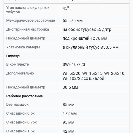
Угол наклона окулярных
45⁰
тубусов
Межзрачковое расстояние
55...75 мм
Диоптрийная настройка
на обоих тубусах ±5 дптр
Посадочный диаметр
под кронштейн Ø76 мм
Установка камеры
в окулярный тубус Ø30.5 мм
Окуляры
В комплекте
SWF 10х/23
Дополнительно
WF 5х/20, WF 15х/15, WF 20х/10,
WF 10х/22 со шкалой
Посадочный диаметр
30.5 мм
Рабочее расстояние
Без насадок
85 мм
С насадкой 0.5х
172 мм
С насадкой 0.75х
95 мм
С насадкой 1.5х
42 мм