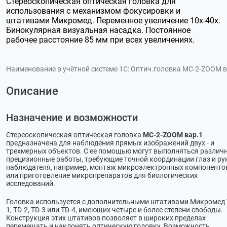
Стереоскопическая оптическая головка для
использования с механизмом фокусировки и
штативами Микромед. Переменное увеличение 10х-40х.
Бинокулярная визуальная насадка. Постоянное
рабочее расстояние 85 мм при всех увеличениях.
Наименование в учётной системе 1С:
Оптич.головка МС-2-ZOOM в
Описание
Назначение и возможности
Стереоскопическая оптическая головка
МС-2-ZOOM вар.1
предназначена для наблюдения прямых изображений двух - и
трехмерных объектов. С ее помощью могут выполняться различ
прецизионные работы, требующие точной координации глаз и ру
наблюдателя, например, монтаж микроэлектронных компоненто
или приготовление микропрепаратов для биологических
исследований.
Головка используется с дополнительными штативами Микромед 
1, TD-2, TD-3 или TD-4, имеющих четыре и более степени свободы.
Конструкция этих штативов позволяет в широких пределах
перемещать и наклонять оптическую головку. Возможность