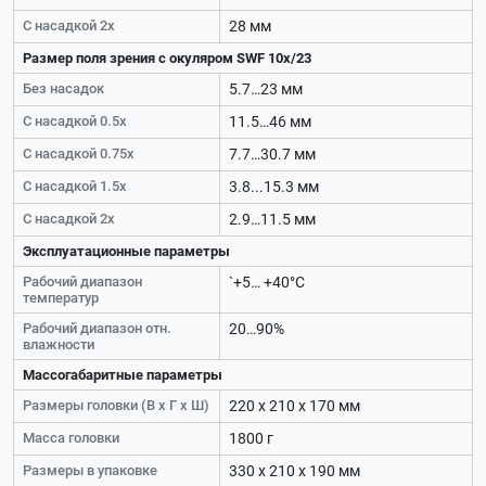
С насадкой 2х
28 мм
Размер поля зрения с окуляром SWF 10х/23
Без насадок
5.7…23 мм
С насадкой 0.5х
11.5…46 мм
С насадкой 0.75х
7.7…30.7 мм
С насадкой 1.5х
3.8...15.3 мм
С насадкой 2х
2.9…11.5 мм
Эксплуатационные параметры
Рабочий диапазон
`+5… +40°C
температур
Рабочий диапазон отн.
20…90%
влажности
Массогабаритные параметры
Размеры головки (В х Г х Ш)
220 х 210 х 170 мм
Масса головки
1800 г
Размеры в упаковке
330 х 210 х 190 мм