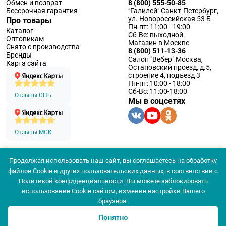
Обмен и возврат
8 (800) 555-50-85
Бессрочная гарантия
"Галилей" Санкт-Петербург,
ул. Новороссийская 53 Б
Про товары
Пн-пт: 11:00 - 19:00
Каталог
Сб-Вс: выходной
Оптовикам
Магазин в Москве
Снято с производства
8 (800) 511-13-36
Бренды
Салон "Вебер" Москва,
Карта сайта
Остаповский проезд, д.5,
строение 4, подъезд 3
Пн-пт: 10:00 - 18:00
Сб-Вс: 11:00-18:00
Отзывы СПБ
Мы в соцсетях
Отзывы МСК
Продолжая использовать наш сайт, вы соглашаетесь на обработку
© 1994 — 2026 ООО «Наблюдательные приборы»
файлов Cookie и других пользовательских данных, в соответствии с
Политика конфеденциальности
Политикой конфиденциальности
. Вы можете заблокировать
Согласие на обработку персональных данных
Согласие использования
использование Cookie сайтом, изменив настройки Вашего
браузера.
Понятно
0