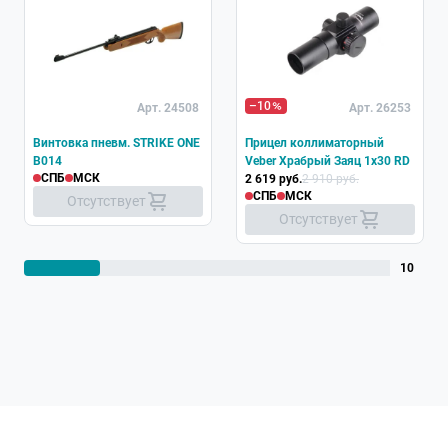
–10
Арт. 24508
Арт. 26253
Винтовка пневм. STRIKE ONE
Прицел коллиматорный
B014
Veber Храбрый Заяц 1х30 RD
СПБ
МСК
2 619 руб.
2 910 руб.
СПБ
МСК
Отсутствует
Отсутствует
10