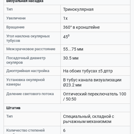
Визуальная насадка
Тип
Тринокулярная
Увеличени
1х
Вращение
360° в кронштейне
Угол наклона окулярных
45⁰
тубусов
Межзрачковое расстояние
55...75 мм
Посадочный диаметр
30.5 мм
окуляров
Диоптрийная настройка
На обоих тубусах ±5 дптр
Установка окулярной
В тубус канала визуализации
камеры
Ø23.2 мм
Деление светового потока
Оптический переключатель 100
/ 50:50
Штатив
Тип
Специальный, складной с
рычажным механизмом
Количество степеней
6