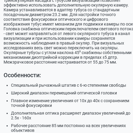
Тринокулярная насадка с тубусом визуализации позволяет
эффективно использовать дополнительную окулярную камеру.
Камера устанавливается в адаптер тубуса со стандартным
посадочным диаметром 23.2 мм. Для настройки точного
соответствия фокусировки оптического и цифрового
изображения тубус имеет механизм для подвижки камеры по оси
Головка снабжена оптическим переключателем светового поток
- свет может направляться от левого окулярного тубуса в канал
визуализации и при использовании камеры сохраняется
возможность наблюдения в правый окуляр. При визуальных
исследованиях весь свет можно переключить на окуляры.
Окулярные тубусы с углом наклона 45⁰ снабжены собственными
механизмами диоптрийной коррекции в пределах ±5 дптр.
Межзрачковое расстояние настраивается от 55 до 75 мм.
Особенности:
Специальный рычажный штатив с 6-ю степенями свободы
Широкий диапазон перемещений оптической головки
Плавное изменение увеличения от 10х до 40х с сохранением
точной фокусировки
Дополнительная оптика расширяет диапазон увеличений до
2.5х - 160х
Рабочее расстояние 85 мм постоянно на всех увеличениях
объективов