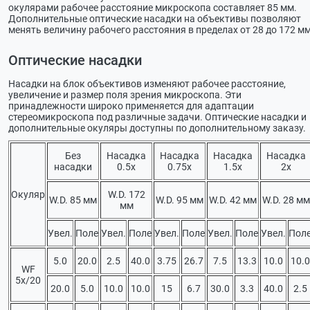
окулярами рабочее расстояние микроскопа составляет 85 мм.
Дополнительные оптические насадки на объективы позволяют
менять величину рабочего расстояния в пределах от 28 до 172 мм
Оптические насадки
Насадки на блок объективов изменяют рабочее расстояние,
увеличение и размер поля зрения микроскопа. Эти
принадлежности широко применяется для адаптации
стереомикроскопа под различные задачи. Оптические насадки и
дополнительные окуляры доступны по дополнительному заказу.
Без
Насадка
Насадка
Насадка
Насадка
насадки
0.5х
0.75х
1.5х
2х
Окуляр
W.D. 172
W.D. 85 мм
W.D. 95 мм
W.D. 42 мм
W.D. 28 мм
мм
Увел.
Поле
Увел.
Поле
Увел.
Поле
Увел.
Поле
Увел.
Пол
5.0
20.0
2.5
40.0
3.75
26.7
7.5
13.3
10.0
10.0
WF
5х/20
20.0
5.0
10.0
10.0
15
6.7
30.0
3.3
40.0
2.5