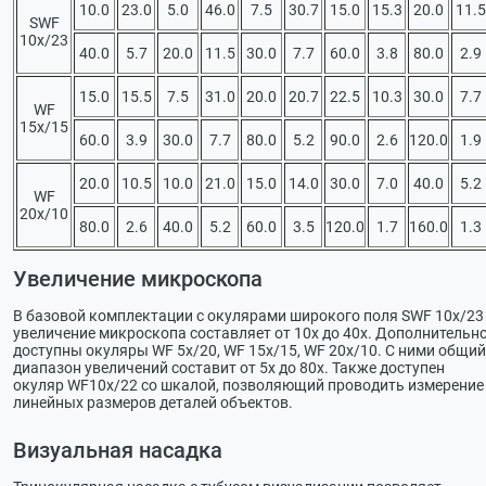
10.0
23.0
5.0
46.0
7.5
30.7
15.0
15.3
20.0
11.5
SWF
10х/23
40.0
5.7
20.0
11.5
30.0
7.7
60.0
3.8
80.0
2.9
15.0
15.5
7.5
31.0
20.0
20.7
22.5
10.3
30.0
7.7
WF
15х/15
60.0
3.9
30.0
7.7
80.0
5.2
90.0
2.6
120.0
1.9
20.0
10.5
10.0
21.0
15.0
14.0
30.0
7.0
40.0
5.2
WF
20х/10
80.0
2.6
40.0
5.2
60.0
3.5
120.0
1.7
160.0
1.3
Увеличение микроскопа
В базовой комплектации с окулярами широкого поля SWF 10х/23
увеличение микроскопа составляет от 10х до 40х. Дополнительн
доступны окуляры WF 5х/20, WF 15х/15, WF 20х/10. С ними общий
диапазон увеличений составит от 5х до 80х. Также доступен
окуляр WF10х/22 со шкалой, позволяющий проводить измерение
линейных размеров деталей объектов.
Визуальная насадка