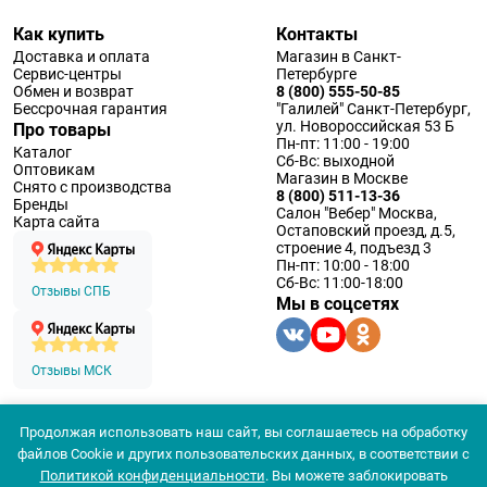
Как купить
Контакты
Доставка и оплата
Магазин в Санкт-
Сервис-центры
Петербурге
Обмен и возврат
8 (800) 555-50-85
Бессрочная гарантия
"Галилей" Санкт-Петербург,
ул. Новороссийская 53 Б
Про товары
Пн-пт: 11:00 - 19:00
Каталог
Сб-Вс: выходной
Оптовикам
Магазин в Москве
Снято с производства
8 (800) 511-13-36
Бренды
Салон "Вебер" Москва,
Карта сайта
Остаповский проезд, д.5,
строение 4, подъезд 3
Пн-пт: 10:00 - 18:00
Сб-Вс: 11:00-18:00
Отзывы СПБ
Мы в соцсетях
Отзывы МСК
Продолжая использовать наш сайт, вы соглашаетесь на обработку
© 1994 — 2026 ООО «Наблюдательные приборы»
файлов Cookie и других пользовательских данных, в соответствии с
Политика конфеденциальности
Политикой конфиденциальности
. Вы можете заблокировать
Согласие на обработку персональных данных