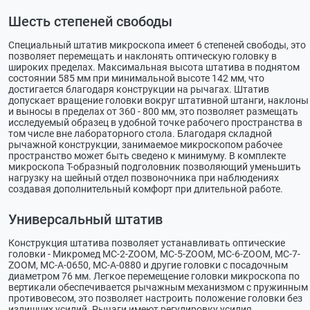
Шесть степеней свободы
Специальный штатив микроскопа имеет 6 степеней свободы, это
позволяет перемещать и наклонять оптическую головку в
широких пределах. Максимальная высота штатива в поднятом
состоянии 585 мм при минимальной высоте 142 мм, что
достигается благодаря конструкции на рычагах. Штатив
допускает вращение головки вокруг штативной штанги, наклоны
и выносы в пределах от 360 - 800 мм, это позволяет размещать
исследуемый образец в удобной точке рабочего пространства в
том числе вне лабораторного стола. Благодаря складной
рычажной конструкции, занимаемое микроскопом рабочее
пространство может быть сведено к минимуму. В комплекте
микроскопа Т-образный подголовник позволяющий уменьшить
нагрузку на шейный отдел позвоночника при наблюдениях
создавая дополнительный комфорт при длительной работе.
Универсальный штатив
Конструкция штатива позволяет устанавливать оптические
головки - Микромед МС-2-ZOOM, МС-5-ZOOM, МС-6-ZOOM, МС-7-
ZOOM, MC-А-0650, MC-А-0880 и другие головки с посадочным
диаметром 76 мм. Легкое перемещение головки микроскопа по
вертикали обеспечивается рычажным механизмом с пружинным
противовесом, это позволяет настроить положение головки без
излишних усилий. Рычаги имеют регулировку усилия