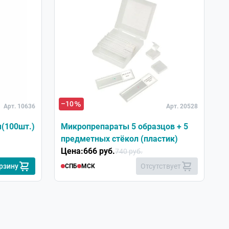
–10
Арт. 10636
Арт. 20528
м(100шт.)
Микропрепараты 5 образцов + 5
предметных стёкол (пластик)
Цена:
666 руб.
740 руб.
рзину
Отсутствует
СПБ
МСК