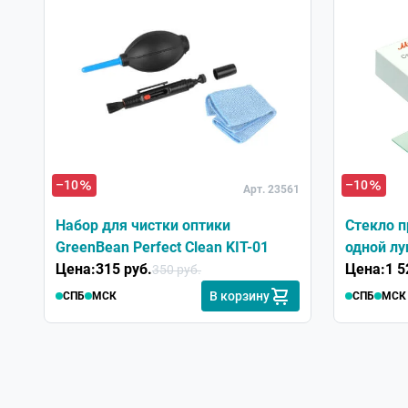
–10
–10
Арт. 23561
Набор для чистки оптики
Стекло п
GreenBean Perfect Clean KIT-01
одной лу
Цена:
315 руб.
Цена:
1 5
350 руб.
В корзину
СПБ
МСК
СПБ
МСК