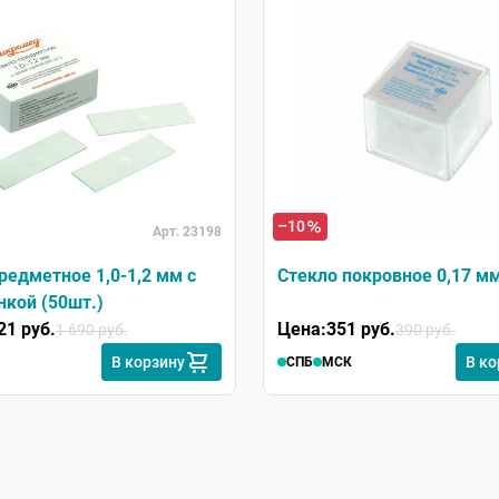
–10
Арт. 23198
редметное 1,0-1,2 мм с
Стекло покровное 0,17 м
нкой (50шт.)
21 руб.
Цена:
351 руб.
1 690 руб.
390 руб.
В корзину
В ко
СПБ
МСК