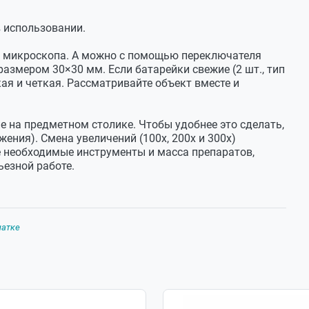
 использовании.
р микроскопа. А можно с помощью переключателя
размером 30×30 мм. Если батарейки свежие (2 шт., тип
кая и четкая. Рассматривайте объект вместе и
 на предметном столике. Чтобы удобнее это сделать,
ения). Смена увеличений (100х, 200х и 300х)
е необходимые инструменты и масса препаратов,
ьезной работе.
чатке