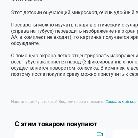
Оставить отзыв
Габаритные
315х215х185
Микроскоп "i-Cube" - 1 шт.
Задать вопрос
размеры
Покровное стекло - 36 шт.
упаковки, мм
Этот детский обучающий микроскоп, очень удобный в
Чистый стикер - 36 шт.
Масса брутто, кг
0.6
Препараты можно изучать глядя в оптический окуля
Предметное стекло - 10 шт.
(справа на тубусе) переводить изображение на экран 
АА, в комплект не входят), то картинка получается яр
Предметное стекло с препаратом - 2 шт.
обсуждайте.
Покровный стикер - 36 шт.
С помощью экрана легко отцентрировать изображение
Колба для препаратов - 2 шт.
весь тубус наклоняется назад (3 фиксированных полож
Лупа - 1 шт.
осуществляется поворотом колесика. В комплекте вс
поэтому после покупки сразу можно приступить к сер
Пинцет -1 шт.
Крестовая отвертка - 1 шт.
Пипетка - 1 шт.
Нашли ошибку в тексте? Выделите её и нажмите
Сообщить об опе
Пластмассовая спица - 1 шт.
Скальпель - 1 шт.
Инструкция на русском языке -1шт.
С этим товаром покупают
Лупа с увеличением 3х - 1шт.