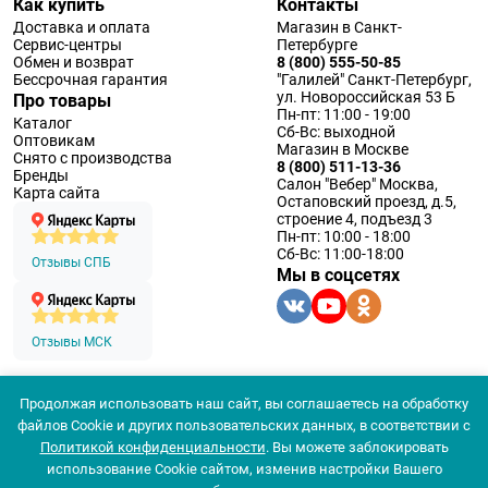
Как купить
Контакты
Доставка и оплата
Магазин в Санкт-
Сервис-центры
Петербурге
Обмен и возврат
8 (800) 555-50-85
Бессрочная гарантия
"Галилей" Санкт-Петербург,
ул. Новороссийская 53 Б
Про товары
Пн-пт: 11:00 - 19:00
Каталог
Сб-Вс: выходной
Оптовикам
Магазин в Москве
Снято с производства
8 (800) 511-13-36
Бренды
Салон "Вебер" Москва,
Карта сайта
Остаповский проезд, д.5,
строение 4, подъезд 3
Пн-пт: 10:00 - 18:00
Сб-Вс: 11:00-18:00
Отзывы СПБ
Мы в соцсетях
Отзывы МСК
Продолжая использовать наш сайт, вы соглашаетесь на обработку
© 1994 — 2026 ООО «Наблюдательные приборы»
файлов Cookie и других пользовательских данных, в соответствии с
Политика конфеденциальности
Политикой конфиденциальности
. Вы можете заблокировать
Согласие на обработку персональных данных
Согласие использования
использование Cookie сайтом, изменив настройки Вашего