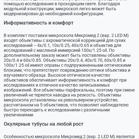
помощью исследования в проходящем свете. Благодаря
модульной конструкции, микроскоп легко может быть
модернизирован до необходимой конфигурации.
Информативность и комфорт
В комплект поставки микроскопа Микромед 2 (вар. 2 LED М)
входят объективы с ахроматической коррекцией для сухих
исследований – 4x/0.1, 10x/0.25, 40x/0.65 и объектив для
исследований с масляной иммерсией 100x/1.25 oil. По
дополнительному заказу может быть поставлены объективы
20х/0.4 и 60х/0.85. Объективы 20х/0.4, 40x/0.70, 60х/0.85 и
100x/1.25 oil имеют оправы с подпружиненными оптическими
блоками, что препятствует повреждению оптики объектива и
изучаемого образца. Высокое оптическое качество
объективов обеспечивает информативность и комфорт при
исследованиях и отличное качество записываемых
изображений. Все объективы парфокальны, поэтому при смене
увеличений не теряется наводка на резкость. Объективы
микроскопа установлены на револьверном устройстве,
рассчитанном на 5 объективов, что позволяет наблюдателю
быстро переходить к исследованиям с различными
увеличениями.
Окулярные тубусы на любой рост
Особенностью микроскопа Микромед 2 (вар. 2 LED М) является