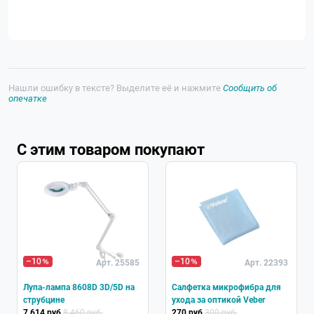
Нашли ошибку в тексте? Выделите её и нажмите
Сообщить об
опечатке
С этим товаром покупают
–10
–10
Арт. 25585
Арт. 22393
Лупа-лампа 8608D 3D/5D на
Салфетка микрофибра для
струбцине
ухода за оптикой Veber
7 614 руб.
8 460 руб.
270 руб.
300 руб.