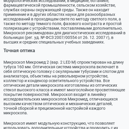
морфологических исследований, в медицине, ботанике,
фармацевтической промышленности, сельском хозяйстве,
службах охраны окружающей среды. Также он находит
применение и в других областях науки для разнообразных
исследований в проходящем свете по методу светлого поля, а
также по методу темного поля, фазового контраста и простой
поляризации с устройствами, поставляемыми дополнительно.
Микроскоп рекомендован для диагностических исследований в
больницах (рег. уд. № ФСЗ 2007/00554 от 26. 12. 2007 г), в
высших и средних специальных учебных заведениях.
Точная оптика
Микроскоп Микромед 2 (вар. 2 LED М) спроектирован на длину
тубуса 160 мм. Оптическая система микроскопа включает в
себя оптическую головку с окулярными тубусами и слотом для
анализатора, объективы на револьверном устройстве,
коллектор и конденсор осветительного устройства. Все
оптические детали микроскопа изготовлены из оптических
стекол высокого класса и имеют многослойное просветляющее
покрытие поверхностей. Микроскоп входит в линейку
исследовательских микроскопов Микромед, отличающихся
высоким качеством оптических и механических деталей,
точной сборкой и прецизионной настройкой каждого
микроскопа.
Микроскоп имеет модульную конструкцию, что позволяет
использовать дополнительные устройства и проводить с их