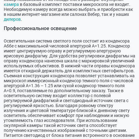
камера
в базовый комплект поставки микроскопа не входит.
Необходимую камеру всегда можно выбрать и приобрести как
в нашем интернет-магазине или салонах Вебер, так и у наших
дилеров
.
Профессиональное освещение
Осветительная система светлого поля состоит из конденсора
Аббе с максимальной числовой апертурой А=1.25. Конденсор
имеет центрируемую оправу и регулируемую апертурную
ирисовую диафрагму. Для удобства регулировки диафрагмы на
оправу конденсора нанесена шкала с маркировкой увеличений
используемых объективов. В нижней части оправы конденсора
имеется откидной держатель для комплектных светофильтров.
Съемная конструкция конденсора позволяет устанавливать на
микроскоп иммерсионный конденсор темного поля с числовой
апертурой А=1.36 – 1.25 или сухой конденсор темного поля
А=0.9, поставляемые по дополнительному заказу. Также в
осветительную систему входит коллектор с полевой
регулируемой диафрагмой и светодиодный источник света с
регулируемой яркостью. Благодаря ровному спектру
излучения и цветовой температуре близкой к дневному свету
осветитель обеспечивает комфорт при наблюдении и низкую
утомляемость глаз исследователя. При использовании
окулярной камеры такой источник света способствует
получению качественных изображений с точными цветами.
Питается светодиод от блока питания встроенного в основание