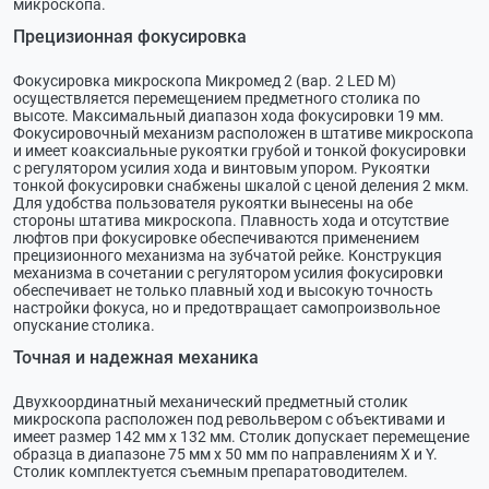
микроскопа.
Прецизионная фокусировка
Фокусировка микроскопа Микромед 2 (вар. 2 LED М)
осуществляется перемещением предметного столика по
высоте. Максимальный диапазон хода фокусировки 19 мм.
Фокусировочный механизм расположен в штативе микроскопа
и имеет коаксиальные рукоятки грубой и тонкой фокусировки
с регулятором усилия хода и винтовым упором. Рукоятки
тонкой фокусировки снабжены шкалой с ценой деления 2 мкм.
Для удобства пользователя рукоятки вынесены на обе
стороны штатива микроскопа. Плавность хода и отсутствие
люфтов при фокусировке обеспечиваются применением
прецизионного механизма на зубчатой рейке. Конструкция
механизма в сочетании с регулятором усилия фокусировки
обеспечивает не только плавный ход и высокую точность
настройки фокуса, но и предотвращает самопроизвольное
опускание столика.
Точная и надежная механика
Двухкоординатный механический предметный столик
микроскопа расположен под револьвером с объективами и
имеет размер 142 мм х 132 мм. Столик допускает перемещение
образца в диапазоне 75 мм x 50 мм по направлениям X и Y.
Столик комплектуется съемным препаратоводителем.