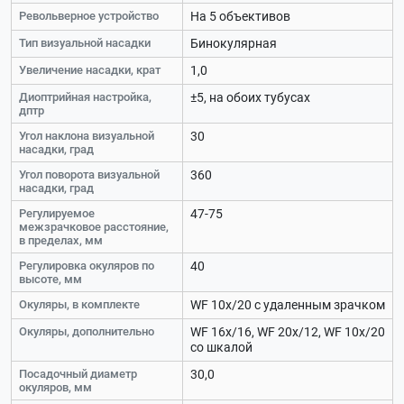
Револьверное устройство
На 5 объективов
Тип визуальной насадки
Бинокулярная
Увеличение насадки, крат
1,0
Диоптрийная настройка,
±5, на обоих тубусах
дптр
Угол наклона визуальной
30
насадки, град
Угол поворота визуальной
360
насадки, град
Регулируемое
47-75
межзрачковое расстояние,
в пределах, мм
Регулировка окуляров по
40
высоте, мм
Окуляры, в комплекте
WF 10х/20 с удаленным зрачком
Окуляры, дополнительно
WF 16х/16, WF 20х/12, WF 10х/20
со шкалой
Посадочный диаметр
30,0
окуляров, мм