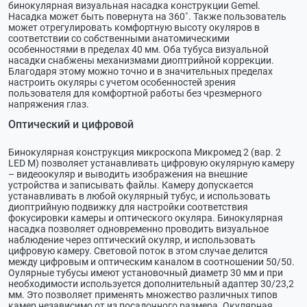
бинокулярная визуальная насадка конструкции Gemel.
Насадка может быть повернута на 360˚. Также пользователь
может отрегулировать комфортную высоту окуляров в
соответствии со собственными анатомическими
особенностями в пределах 40 мм. Оба тубуса визуальной
насадки снабжены механизмами диоптрийной коррекции.
Благодаря этому можно точно и в значительных пределах
настроить окуляры с учетом особенностей зрения
пользователя для комфортной работы без чрезмерного
напряжения глаз.
Оптический и цифровой
Бинокулярная конструкция микроскопа Микромед 2 (вар. 2
LED М) позволяет устанавливать цифровую окулярную камеру
– видеоокуляр и выводить изображения на внешние
устройства и записывать файлы. Камеру допускается
устанавливать в любой окулярный тубус, и использовать
диоптрийную подвижку для настройки соответствия
фокусировки камеры и оптического окуляра. Бинокулярная
насадка позволяет одновременно проводить визуальное
наблюдение через оптический окуляр, и использовать
цифровую камеру. Световой поток в этом случае делится
между цифровым и оптическим каналом в соотношении 50/50.
Оулярные тубусы имеют установочный диаметр 30 мм и при
необходимости используется дополнительный адаптер 30/23,2
мм. Это позволяет применять множество различных типов
камер независимо от из посадочного размера. Окулярная