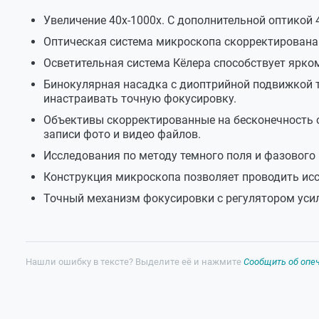
Поляризатор
устанавли
Увеличение 40х-1000х. С дополнительной оптикой 
Анализатор
устанавли
Оптическая система микроскопа скорректирована 
Источник света
Осветительная система Кёлера способствует ярко
Источник света
Бинокулярная насадка с диоптрийной подвижкой 
светодиод
инастраивать точную фокусировку.
Электропитание
сеть пере
Объективы скорректированные на бесконечность 
Условия эксплуатации
записи фото и видео файлов.
Исследования по методу темного поля и фазового
Рабочий диапазон температур
от +5⁰Сдо
Конструкция микроскопа позволяет проводить ис
Рабочий диапазон относительной влажности
20-90 %
Точный механизм фокусировки с регулятором усил
Габариты и вес
Размеры
380х400х
Вес
6.3 кг
Нашли ошибку в тексте? Выделите её и нажмите
Сообщить об опе
Размеры в упаковке
480х480х
Вес в упаковке
8.75 кг