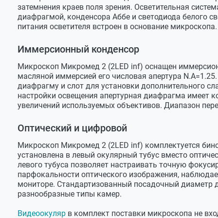
Размер
156х138 
затемнения краев поля зрения. Осветительная систем
диафрагмой, конденсора Аббе и светодиода белого с
Диапазон перемещения X-Y
76x54 мм
питания осветителя встроен в основание микроскопа.
Система освещения
Кёлера
Иммерсионный конденсор
Конденсор
Микроскоп Микромед 2 (2LED inf) оснащен иммерсионн
Тип
иммерсион
масляной иммерсией его числовая апертура N.А=1.25
диафрагму и слот для установки дополнительного сл
Регулировка по высоте
центрируе
настройки освещения апертурная диафрагма имеет ко
увеличений используемых объективов. Диапазон пере
Крепление
"ласточки
Числовая апертура
N.A.= 0.9/
Оптический и цифровой
Апертурная диафрагма
регулируе
Микроскоп Микромед 2 (2LED inf) комплектуется бин
установлена в левый окулярный тубус вместо оптиче
Слот
для слайд
левого тубуса позволяет настраивать точную фокус
Полевая диафрагма
регулируе
парфокальности оптического изображения, наблюдае
мониторе. Стандартизованный посадочный диаметр д
Механизм фокусировки
разнообразные типы камер.
Рукоятки грубой/тонкой фокусировки
коаксиаль
Видеоокуляр
в комплект поставки микроскопа не вхо