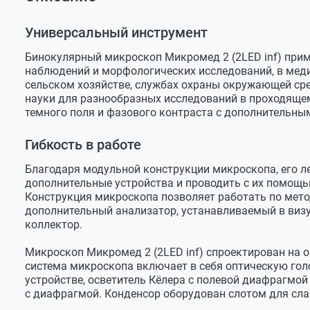
Оставить отзыв
Микромед 2 (2 LED inf.)
Штатив микроскопа Микромед (2LED inf) со встро
Задать вопрос
Бинокулярная насадка, поворотная 360⁰, с наклон
Тип микроскопа
прямой
Универсальный инструмент
Револьвер на 4 гнезда для объективов (установле
Увеличение микроскопа
40х-1000х
Бинокулярный микроскоп Микромед 2 (2LED inf) прим
Двухкоординатный прямоугольный предметный ст
наблюдений и морфологических исследований, в мед
Увеличение с дополнительной оптикой
40х- 2000х
сельском хозяйстве, службах охраны окружающей сре
Адаптер C-Mount 0.5х
Длина тубуса
"бесконеч
науки для разнообразных исследований в проходящем 
Конденсор Аббе, иммерсионный, апертура А=0.9/1.2
темного поля и фазового контраста с дополнительны
Визуальная насадка
Гибкость в работе
Насадка
бинокуля
Тип насадки
Зидентоп
Благодаря модульной конструкции микроскопа, его л
Объектив ахромат 4х/0.13 ∞/0.17
дополнительные устройства и проводить с их помощь
Угол наклона окулярных тубусов
30⁰
Объектив ахромат 10х/0,30 ∞/0.17
Конструкция микроскопа позволяет работать по метод
дополнительный анализатор, устанавливаемый в визу
Поворот насадки
Объектив ахромат S 40х/0,70 ∞/0.17 (подпружине
360⁰
коллектор.
Объектив ахромат S 100х/1,25 oil ∞/0.17 (подпру
Собственное увеличение насадки
1х
Микроскоп Микромед 2 (2LED inf) спроектирован на о
Окуляр широкопольный WF10х/20 с удаленным зр
Посадочный диаметр окуляров
23,2 мм
система микроскопа включает в себя оптическую гол
Светофильтр голубой
устройстве, осветитель Кёлера с полевой диафрагмой
Регулировка межзрачкового расстояния
48-75 мм
с диафрагмой. Конденсор оборудован слотом для сла
Светофильтр зеленый