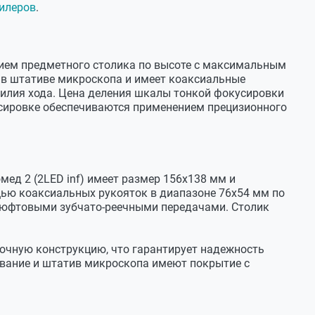
илеров
.
орот
ием предметного столика по высоте с максимальным
в штативе микроскопа и имеет коаксиальные
усилия хода. Цена деления шкалы тонкой фокусировки
усировке обеспечиваются применением прецизионного
д 2 (2LED inf) имеет размер 156х138 мм и
0х, 100х
ью коаксиальных рукояток в диапазоне 76x54 мм по
люфтовыми зубчато-реечными передачами. Столик
0,91
чную конструкцию, что гарантирует надежность
-1,36
нование и штатив микроскопа имеют покрытие с