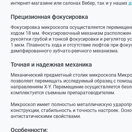
Диапазон хода фокусировки
18 мм
интернет-магазине или салонах Вебер, так и у наших
д
Величина хода тонкой фокусировки
0,1 мм/об
Прецизионная фокусировка
Цена деления тонкой фокусировки
1 мкм
Фокусировка микроскопа осуществляется перемещен
Механизм регулировки жесткости грубой
есть
ходом 18 мм. Фокусировочный механизм расположен 
фокусировки
рукоятки грубой и тонкой фокусировки и регулятор 
1 мкм. Плавность хода и отсутствие люфтов при фок
Фазово-контрастное устройство*
демпфированного зубчато-реечного механизма.
Фазово-контрастный конденсор
есть
Точная и надежная механика
Фазово-контрастный слайдер
есть
Механический предметный столик микроскопа Микроме
Фазово-контрастные объективы
10х, 20х, 4
позволяет перемещать исследуемый образец с помощ
Конденсор темного поля*
направлениям X-Y. Перемещение осуществляется без
комплектуется съемным препаратоводителем.
Конденсор темного поля сухой
N.А.=0,83-
Микроскоп имеет полностью металлическую ударопро
Конденсор темного поля иммерсионный
N.А.= 1,25
конструкции, стабильность и точность настроек. Ос
антистатическими свойствами.
Слайдер темного поля
есть
Устройство простой поляризации*
Особенности: