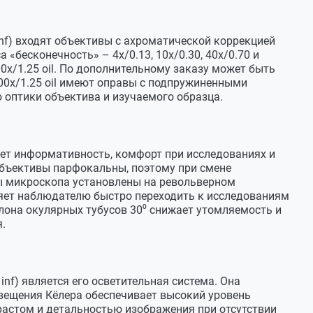
а левом тубусе
кулярный тубус, Ø23.2
nf) входят объективы с ахроматической коррекцией
 «бесконечность» – 4x/0.13, 10x/0.30, 40x/0.70 и
x/1.25 oil. По дополнительному заказу может быть
с удаленным зрачком
100x/1.25 oil имеют оправы с подпружиненными
0/11х, 10/18 со шкалой/сеткой
 оптики объектива и изучаемого образца.
x/0.30, 40x/0.70, 100x/1.25 oil
ет информативность, комфорт при исследованиях и
объективы парфокальны, поэтому при смене
вы микроскопа установлены на револьверном
 длина тубуса "бесконечность"(∞),
оляет наблюдателю быстро переходить к исследованиям
 стекло 0.17 мм
она окулярных тубусов 30⁰ снижает утомляемость и
.
ктива, повернуто "от наблюдателя"
f) является его осветительная система. Она
свещения Кёлера обеспечивает высокий уровень
кий двухкоординатный X-Y
растом и детальностью изображения при отсутствии