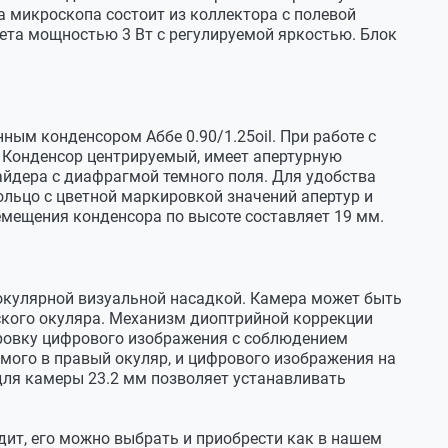
мм
а микроскопа состоит из коллектора с полевой
вета мощностью 3 Вт с регулируемой яркостью. Блок
ым конденсором Аббе 0.90/1.25oil. При работе с
ный конденсор Аббе светлого поля
. Конденсор центрируемый, имеет апертурную
айдера с диафрагмой темного поля. Для удобства
мый, регулировка по высоте 19 мм
льцо с цветной маркировкой значений апертур и
мещения конденсора по высоте составляет 19 мм.
н хвост" на кронштейне
1.25
мая ирисовая
окулярной визуальной насадкой. Камера может быть
ского окуляра. Механизм диоптрийной коррекции
ера темного поля и фазового контраста
ировку цифрового изображения с соблюдением
мая ирисовая
мого в правый окуляр, и цифрового изображения на
ля камеры 23.2 мм позволяет устанавливать
ные, с обеих сторон
дит, его можно выбрать и приобрести как в нашем