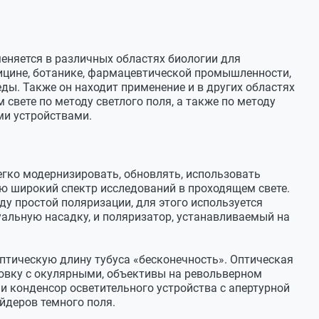
енным в основание осветителем и источником питания
ом тубусов 30⁰
н)
еняется в различных областях биологии для
олик 156х138 мм (установлен)
ицине, ботанике, фармацевтической промышленности,
ды. Также он находит применение и в других областях
ность" (∞)
свете по методу светлого поля, а также по методу
5, со слотом (установлен)
ми устройствами.
рная
фа
егко модернизировать, обновлять, использовать
ю широкий спектр исследований в проходящем свете.
у простой поляризации, для этого используется
альную насадку, и поляризатор, устанавливаемый на
нный)
жиненный)
птическую длину тубуса «бесконечность». Оптическая
ачком – 2 шт
овку с окулярными, объективы на револьверном
 и конденсор осветительного устройства с апертурной
йдеров темного поля.