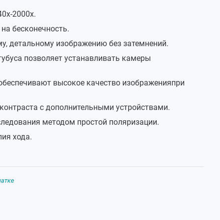
вается на коллектор
40х-2000х.
вается под визуальную насадку
на бесконечность.
му, детальному изображению без затемнений.
тубуса позволяет устанавливать камеры
 3 Вт,5500-6000⁰К
менного тока 220±22В, 50 Гц
обеспечивают высокое качество изображенияпри
 контраста с дополнительными устройствами.
 +40⁰С
следования методом простой поляризации.
ия хода.
220 мм
чатке
290 мм