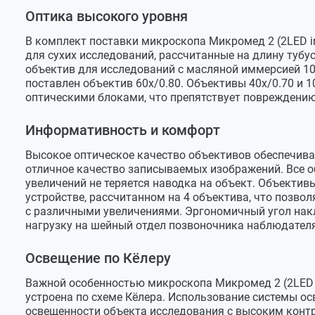
Диоптрийная настройка
±6 дптр, н
Светофильтр желтый
Оптика высокого уровня
Установка видеоокуляра
в левый о
Светофильтр матовый
В комплект поставки микроскопа Микромед 2 (2LED i
Окуляры
Винт фиксации визуальной насадки (установлен)
для сухих исследований, рассчитанные на длину тубуса
объектив для исследований с масляной иммерсией 100
В базовой комплектации
Винт центрировки конденсора – 2 шт (установлен)
WF 10/20 
поставлен объектив 60х/0.80. Объективы 40x/0.70 и 
Винт фиксации конденсора (установлен)
Дополнительно
16х/13, 2
оптическими блоками, что препятствует повреждению
Ключ шестигранный 2 мм
Объективы
Информативность и комфорт
Винт крепления визуальной насадки
В базовой комплектации
4x/0.13, 10
Высокое оптическое качество объективов обеспечива
Вставка плавкая (предохранитель)
Дополнительно
60х/0.80
отличное качество записываемых изображений. Все 
Сетевой кабель
увеличений не теряется наводка на объект. Объекти
Тип коррекции объективов
ахроматы,
устройстве, рассчитанном на 4 объектива, что позв
Флакон с иммерсионным маслом
покровное
с различными увеличениями. Эргономичный угол накл
Чехол пылезащитный
нагрузку на шейный отдел позвоночника наблюдателя
Парфокальная высота
45 мм
Руководство по эксплуатации
Револьверное устройство
на 4 объе
Освещение по Кёлеру
Предметный столик
Важной особенностью микроскопа Микромед 2 (2LED in
устроена по схеме Кёлера. Использование системы о
Тип
механичес
освещенности объекта исследования с высоким конт