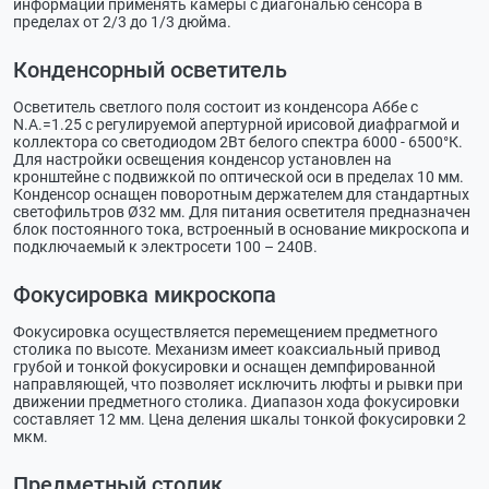
информации применять камеры с диагональю сенсора в
пределах от 2/3 до 1/3 дюйма.
Конденсорный осветитель
Осветитель светлого поля состоит из конденсора Аббе с
N.A.=1.25 с регулируемой апертурной ирисовой диафрагмой и
коллектора со светодиодом 2Вт белого спектра 6000 - 6500°К.
Для настройки освещения конденсор установлен на
кронштейне с подвижкой по оптической оси в пределах 10 мм.
Конденсор оснащен поворотным держателем для стандартных
светофильтров Ø32 мм. Для питания осветителя предназначен
блок постоянного тока, встроенный в основание микроскопа и
подключаемый к электросети 100 – 240В.
Фокусировка микроскопа
Фокусировка осуществляется перемещением предметного
столика по высоте. Механизм имеет коаксиальный привод
грубой и тонкой фокусировки и оснащен демпфированной
направляющей, что позволяет исключить люфты и рывки при
движении предметного столика. Диапазон хода фокусировки
составляет 12 мм. Цена деления шкалы тонкой фокусировки 2
мкм.
Предметный столик