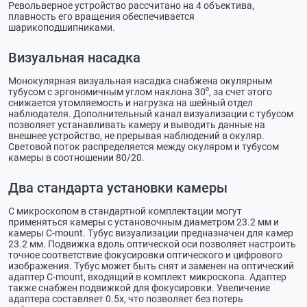
Револьверное устройство рассчитано на 4 объектива,
плавность его вращения обеспечивается
шарикоподшипниками.
Визуальная насадка
Монокулярная визуальная насадка снабжена окулярным
тубусом с эргономичным углом наклона 30⁰, за счет этого
снижается утомляемость и нагрузка на шейный отдел
наблюдателя. Дополнительный канал визуализации с тубусом
позволяет устанавливать камеру и выводить данные на
внешнее устройство, не прерывая наблюдений в окуляр.
Световой поток распределяется между окуляром и тубусом
камеры в соотношении 80/20.
Два стандарта установки камеры
С микроскопом в стандартной комплектации могут
применяться камеры с установочным диаметром 23.2 мм и
камеры C-mount. Тубус визуализации предназначен для камер
23.2 мм. Подвижка вдоль оптической оси позволяет настроить
точное соответствие фокусировки оптического и цифрового
изображения. Тубус может быть снят и заменен на оптический
адаптер C-mount, входящий в комплект микроскопа. Адаптер
также снабжен подвижкой для фокусировки. Увеличение
адаптера составляет 0.5х, что позволяет без потерь