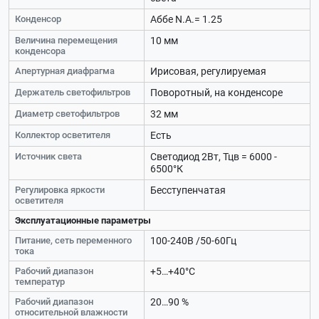
Конденсор
Аббе N.А.= 1.25
Величина перемещения
10 мм
конденсора
Апертурная диафрагма
Ирисовая, регулируемая
Держатель светофильтров
Поворотный, на конденсоре
Диаметр светофильтров
32 мм
Коллектор осветителя
Есть
Источник света
Светодиод 2Вт, Тцв = 6000 -
6500°К
Регулировка яркости
Бесступенчатая
осветителя
Эксплуатационные параметры
Питание, сеть переменного
100-240В /50-60Гц
тока
Рабочий диапазон
+5…+40°C
температур
Рабочий диапазон
20…90 %
относительной влажности