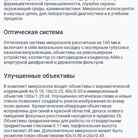
фармацевтической промышленности, службах охраны
окружающей среды, криминалистике. Микроскоп используется
в научных целях, для лабораторной диагностики и в учебном
процессе.
Оптическая система
Оптическая система микроскопа рассчитана на 160 мм и
включает в себя визуальную насадку с окулярным тубусом и
каналом визуализации, объективы на револьверном
устройстве, коллектор со светодиодом и конденсор Аббе с
апертурной диафрагмой и держателем фильтров.
Улучшенные объективы
В комплект микроскопа входят объективы с ахроматической
коррекцией 4x/0.10, 10x/0.25, 40x/0.65 и иммерсионный
объектив 100x/1.25 oil. Улучшенная оптическая схема и новые
стекла позволяют создавать резкое изображение по всему
полю зрения. Хроматические аберрации объективов
исправлены для синей и красной областей, допуск осевого
смещения фокусных расстояний находится в пределах 2δ.
Объективы предназначены для работы со стандартными
предметными стеклами 0.17 мм, парфокальная высота
составляет 45 мм. Дополнительно микроскоп может быть
укомплектован объективами 60х/0.80 и 20х/0.45.