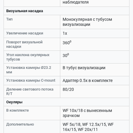
наблюдателя
Визуальная насадка
Тип
Монокулярная с тубусом
визуализации
Увеличение насадки
1х
Поворот визуальной
360⁰
насадки
Угол наклона окулярных
30⁰
тубусов
Установка камеры Ø23.2
В тубус визуализации
мм
Установка камеры C-mount
Адаптер 0.5х в комплекте
Деление светового потока
80/20
R/T
Окуляры
В комплекте
WF 10х/18 с вынесенным
зрачком
Дополнительно
WF 5х/18, WF 12.5х/15, WF
16х/15, WF 20х/11